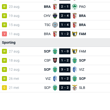
W
23 aug.
BRA
2
-
1
PAO
W
19 aug.
CHV
2
-
4
BRA
W
15 aug.
TSC
1
-
4
BRA
V
11 aug.
BRA
1
-
2
FAM
Sporting
W
27 aug.
SCP
1
-
0
FAM
W
18 aug.
CSP
1
-
2
SCP
W
12 aug.
SCP
3
-
2
VIZ
W
26 mei
VIZ
1
-
2
SCP
G
21 mei
SCP
2
-
2
SLB