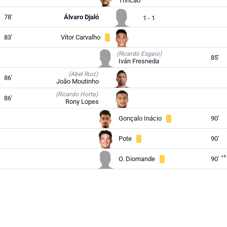
Trincão
78'
Álvaro Djaló
1 - 1
83'
Vítor Carvalho
(Ricardo Esgaio)
85'
Iván Fresneda
(Abel Ruiz)
86'
João Moutinho
(Ricardo Horta)
86'
Rony Lopes
Gonçalo Inácio
90'
Pote
90'
+4
O. Diomande
90'