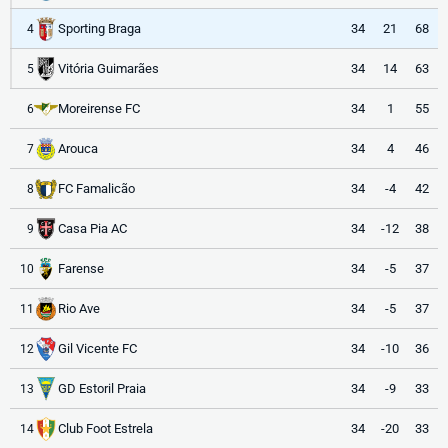
Sporting Braga
34
21
68
4
Vitória Guimarães
34
14
63
5
Moreirense FC
34
1
55
6
Arouca
34
4
46
7
FC Famalicão
34
-4
42
8
Casa Pia AC
34
-12
38
9
Farense
34
-5
37
10
Rio Ave
34
-5
37
11
Gil Vicente FC
34
-10
36
12
GD Estoril Praia
34
-9
33
13
Club Foot Estrela
34
-20
33
14