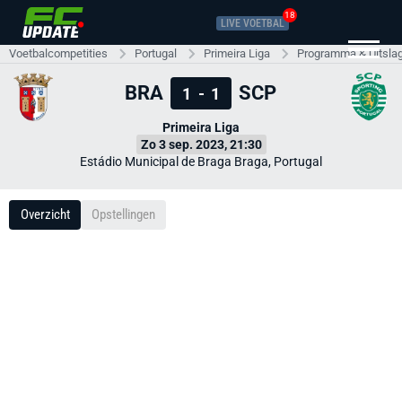
18
LIVE VOETBAL
Voetbalcompetities
Portugal
Primeira Liga
Programma & Uitsla
BRA
SCP
1
-
1
Primeira Liga
Zo 3 sep. 2023, 21:30
Estádio Municipal de Braga Braga, Portugal
Overzicht
Opstellingen