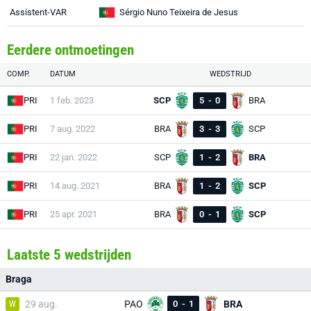
Assistent-VAR
Sérgio Nuno Teixeira de Jesus
Eerdere ontmoetingen
COMP.
DATUM
WEDSTRIJD
PRI
1 feb. 2023
SCP
5
-
0
BRA
PRI
7 aug. 2022
BRA
3
-
3
SCP
PRI
22 jan. 2022
SCP
1
-
2
BRA
PRI
14 aug. 2021
BRA
1
-
2
SCP
PRI
25 apr. 2021
BRA
0
-
1
SCP
Laatste 5 wedstrijden
Braga
W
29 aug.
PAO
0
-
1
BRA