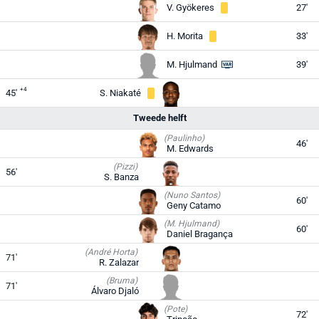
V. Gyökeres
27'
H. Morita
33'
M. Hjulmand
39'
+4
45'
S. Niakaté
Tweede helft
(Paulinho)
46'
M. Edwards
(Pizzi)
56'
S. Banza
(Nuno Santos)
60'
Geny Catamo
(M. Hjulmand)
60'
Daniel Bragança
(André Horta)
71'
R. Zalazar
(Bruma)
71'
Álvaro Djaló
(Pote)
72'