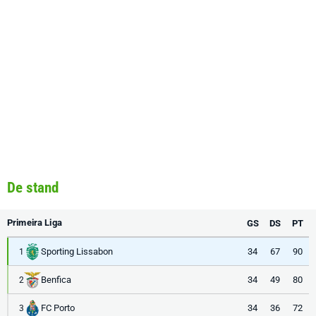
De stand
Primeira Liga
GS
DS
PT
Sporting Lissabon
34
67
90
1
Benfica
34
49
80
2
FC Porto
34
36
72
3