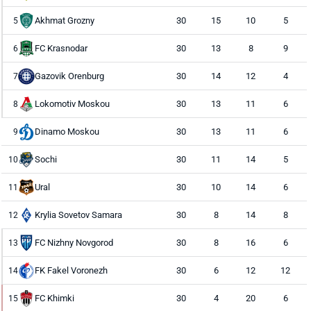
Akhmat Grozny
30
15
10
5
5
FC Krasnodar
30
13
8
9
6
Gazovik Orenburg
30
14
12
4
7
Lokomotiv Moskou
30
13
11
6
8
Dinamo Moskou
30
13
11
6
9
Sochi
30
11
14
5
10
Ural
30
10
14
6
11
Krylia Sovetov Samara
30
8
14
8
12
FC Nizhny Novgorod
30
8
16
6
13
FK Fakel Voronezh
30
6
12
12
14
FC Khimki
30
4
20
6
15