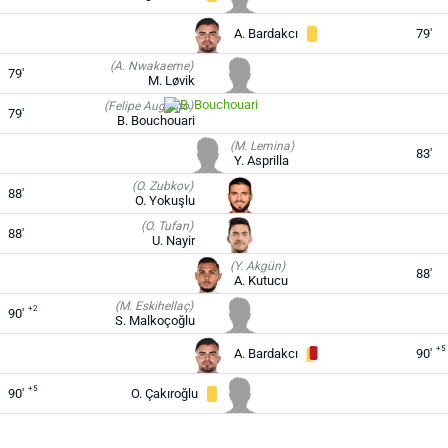
A. Bardakcı
79'
(A. Nwakaeme)
79'
M. Løvik
(Felipe Augusto)
79'
B. Bouchouari
(M. Lemina)
83'
Y. Asprilla
(O. Zubkov)
88'
O. Yokuşlu
(O. Tufan)
88'
U. Nayir
(Y. Akgün)
88'
A. Kutucu
(M. Eskihellaç)
+2
90'
S. Malkoçoğlu
+5
A. Bardakcı
90'
+5
90'
O. Çakıroğlu