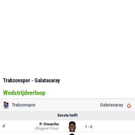
Trabzonspor - Galatasaray
Wedstrijdverloop
Trabzonspor
Galatasaray
Eerste helft
P. Onuachu
4'
1 - 0
(Wagner Pina)