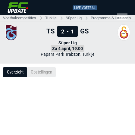
LIVE VOETBAL
Voetbalcompetities
Turkije
Süper Lig
Programma & Uitslagen
TS
GS
2
-
1
Süper Lig
Za 4 april, 19:00
Papara Park Trabzon, Turkije
Overzicht
Opstellingen