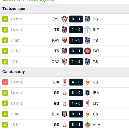
Trabzonspor
W
18 mrt.
EYÜ
0
-
1
TS
W
14 mrt.
TS
1
-
0
RIZ
W
9 mrt.
KAY
1
-
3
TS
W
27 feb.
TS
3
-
1
FAT
W
22 feb.
GAZ
1
-
2
TS
Galatasaray
V
18 mrt.
LIV
4
-
0
GS
W
14 mrt.
GS
3
-
0
İBA
W
10 mrt.
GS
1
-
0
LIV
W
7 mrt.
BJK
0
-
1
GS
W
28 feb.
GS
3
-
1
ALA