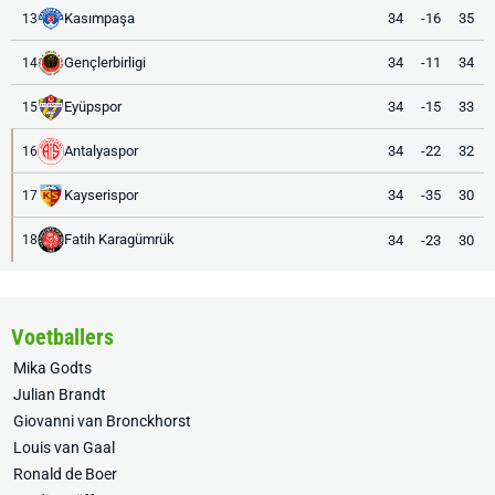
Kasımpaşa
34
-16
35
13
Gençlerbirligi
34
-11
34
14
Eyüpspor
34
-15
33
15
Antalyaspor
34
-22
32
16
Kayserispor
34
-35
30
17
Fatih Karagümrük
34
-23
30
18
Voetballers
Mika Godts
Julian Brandt
Giovanni van Bronckhorst
Louis van Gaal
Ronald de Boer