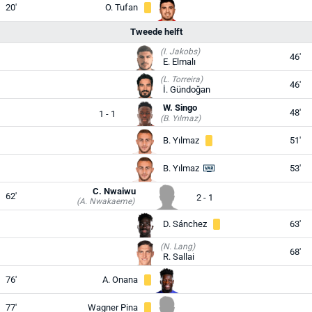
20'
O. Tufan
Tweede helft
(I. Jakobs)
46'
E. Elmalı
(L. Torreira)
46'
İ. Gündoğan
W. Singo
48'
1 - 1
(B. Yılmaz)
B. Yılmaz
51'
B. Yılmaz
53'
C. Nwaiwu
62'
2 - 1
(A. Nwakaeme)
D. Sánchez
63'
(N. Lang)
68'
R. Sallai
76'
A. Onana
77'
Wagner Pina