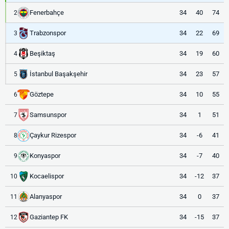
Fenerbahçe
34
40
74
2
Trabzonspor
34
22
69
3
Beşiktaş
34
19
60
4
İstanbul Başakşehir
34
23
57
5
Göztepe
34
10
55
6
Samsunspor
34
1
51
7
Çaykur Rizespor
34
-6
41
8
Konyaspor
34
-7
40
9
Kocaelispor
34
-12
37
10
Alanyaspor
34
0
37
11
Gaziantep FK
34
-15
37
12