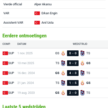
Vierde official
Alper Akarsu
VAR
Erkan Engin
Assistent-VAR
Anıl Usta
Eerdere ontmoetingen
COMP.
DATUM
WEDSTRIJD
SUP
1 nov. 2025
GS
0
-
0
TS
SUP
10 mei 2025
TS
0
-
2
GS
SUP
16 dec. 2024
GS
4
-
3
TS
SUP
21 jan. 2024
TS
1
-
5
GS
SUP
19 aug. 2023
GS
2
-
0
TS
Laatste 5 wedstrijden