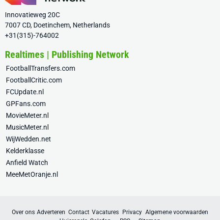
Innovatieweg 20C
7007 CD, Doetinchem, Netherlands
+31(315)-764002
Realtimes | Publishing Network
FootballTransfers.com
FootballCritic.com
FCUpdate.nl
GPFans.com
MovieMeter.nl
MusicMeter.nl
WijWedden.net
Kelderklasse
Anfield Watch
MeeMetOranje.nl
Over ons
Adverteren
Contact
Vacatures
Privacy
Algemene voorwaarden