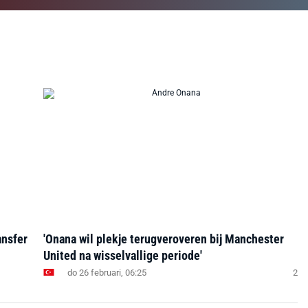
ansfer
'Onana wil plekje terugveroveren bij Manchester
United na wisselvallige periode'
do 26 februari, 06:25
2