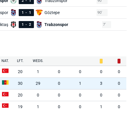
spor
2
-
1
Trabzonspor
90'
spor
1
-
1
Göztepe
90'
iktaş
1
-
2
Trabzonspor
7'
NAT.
LFT.
WEDS.
20
1
0
0
0
0
30
29
0
1
3
0
20
0
0
0
0
0
19
1
0
0
1
0