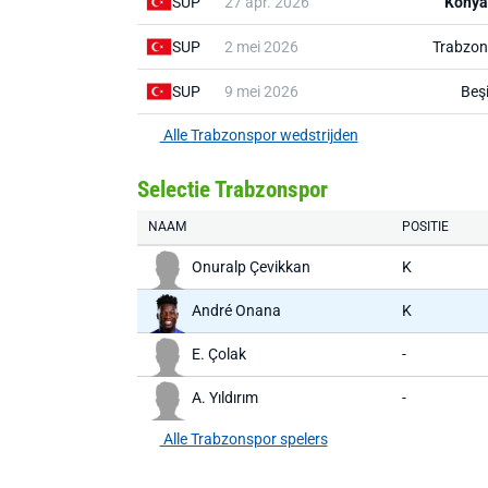
SUP
27 apr. 2026
Konya
SUP
2 mei 2026
Trabzon
SUP
9 mei 2026
Beş
Alle Trabzonspor wedstrijden
Selectie Trabzonspor
NAAM
POSITIE
Onuralp Çevikkan
K
André Onana
K
E. Çolak
-
A. Yıldırım
-
Alle Trabzonspor spelers