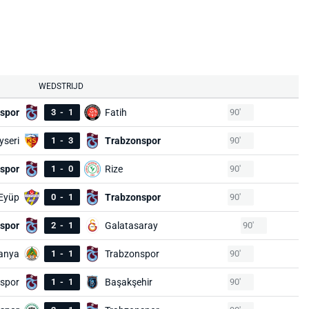
WEDSTRIJD
spor
3
-
1
Fatih
90'
yseri
1
-
3
Trabzonspor
90'
spor
1
-
0
Rize
90'
Eyüp
0
-
1
Trabzonspor
90'
spor
2
-
1
Galatasaray
90'
anya
1
-
1
Trabzonspor
90'
spor
1
-
1
Başakşehir
90'