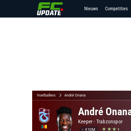
Nieuws
Competities
Voetballers
André Onana
André Onan
Keeper
-
Trabzonspor
€10M