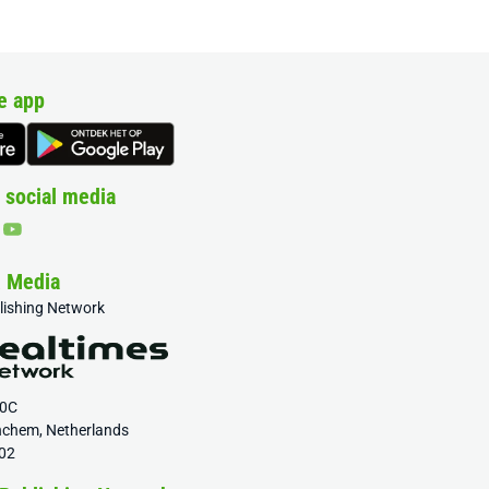
e app
 social media
& Media
blishing Network
20C
nchem, Netherlands
02