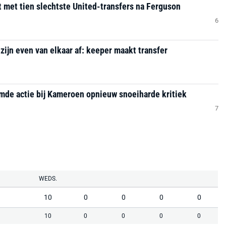
jst met tien slechtste United-transfers na Ferguson
6
ijn even van elkaar af: keeper maakt transfer
mde actie bij Kameroen opnieuw snoeiharde kritiek
7
WEDS.
10
0
0
0
0
10
0
0
0
0