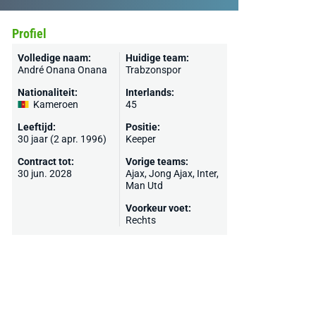
Profiel
Volledige naam:
Huidige team:
André Onana Onana
Trabzonspor
Nationaliteit:
Interlands:
Kameroen
45
Leeftijd:
Positie:
30 jaar (2 apr. 1996)
Keeper
Contract tot:
Vorige teams:
30 jun. 2028
Ajax
,
Jong Ajax
,
Inter
,
Man Utd
Voorkeur voet:
Rechts