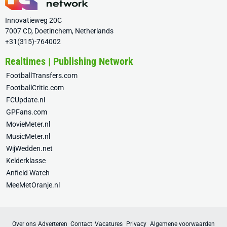
Innovatieweg 20C
7007 CD, Doetinchem, Netherlands
+31(315)-764002
Realtimes | Publishing Network
FootballTransfers.com
FootballCritic.com
FCUpdate.nl
GPFans.com
MovieMeter.nl
MusicMeter.nl
WijWedden.net
Kelderklasse
Anfield Watch
MeeMetOranje.nl
Over ons
Adverteren
Contact
Vacatures
Privacy
Algemene voorwaarden