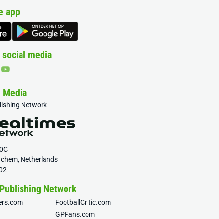
e app
 social media
& Media
blishing Network
20C
nchem, Netherlands
02
 Publishing Network
fers.com
FootballCritic.com
GPFans.com