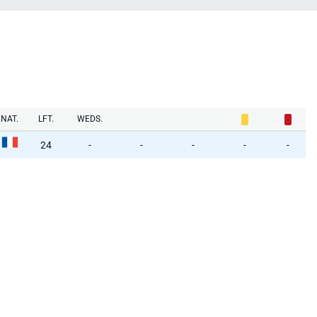
NAT.
LFT.
WEDS.
24
-
-
-
-
-