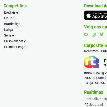
Competities
Download d
Eredivisie
Ligue 1
Bundesliga
Volg ons op
Laliga
Serie A
EK-kwalificatie
Corporate 
Premier League
Realtimes - Pu
Innovatieweg 
7007 CD, Doeti
+31(315)-7640
Realtimes |
FootballTrans
FCUpdate.nl