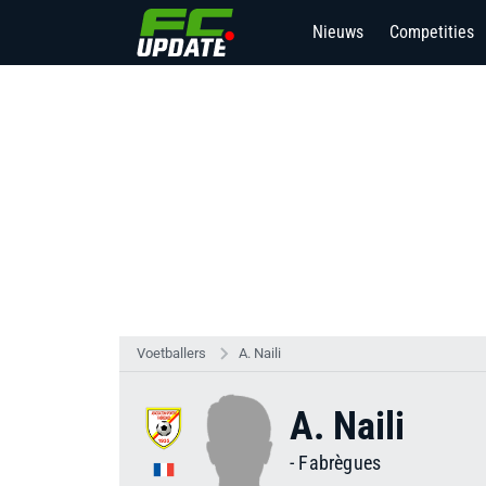
Nieuws
Competities
Voetballers
A. Naili
A. Naili
-
Fabrègues