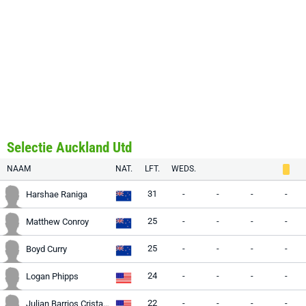
Selectie Auckland Utd
NAAM
NAT.
LFT.
WEDS.
31
-
-
-
-
Harshae Raniga
25
-
-
-
-
Matthew Conroy
25
-
-
-
-
Boyd Curry
24
-
-
-
-
Logan Phipps
22
-
-
-
-
Julian Barrios Cristales