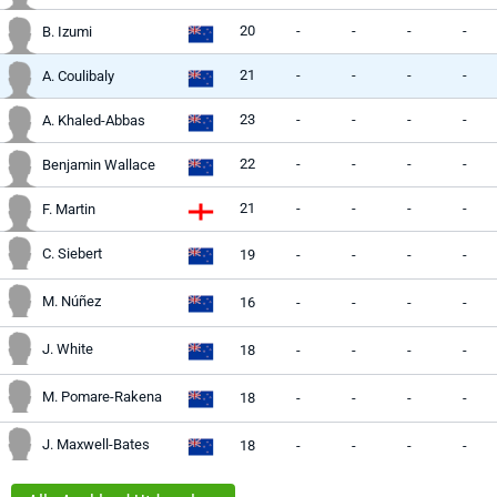
20
-
-
-
-
B. Izumi
21
-
-
-
-
A. Coulibaly
23
-
-
-
-
A. Khaled-Abbas
22
-
-
-
-
Benjamin Wallace
21
-
-
-
-
F. Martin
C. Siebert
19
-
-
-
-
M. Núñez
16
-
-
-
-
J. White
18
-
-
-
-
M. Pomare-Rakena
18
-
-
-
-
J. Maxwell-Bates
18
-
-
-
-