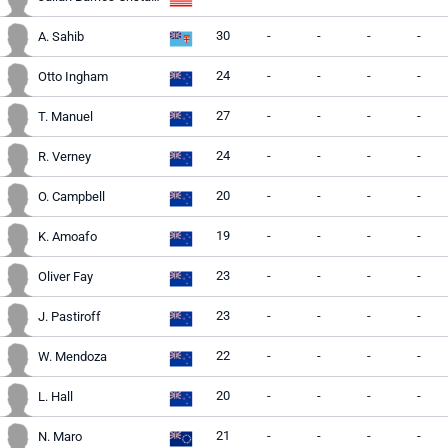
30
-
-
-
-
A. Sahib
24
-
-
-
-
Otto Ingham
27
-
-
-
-
T. Manuel
24
-
-
-
-
R. Verney
20
-
-
-
-
O. Campbell
19
-
-
-
-
K. Amoafo
23
-
-
-
-
Oliver Fay
23
-
-
-
-
J. Pastiroff
22
-
-
-
-
W. Mendoza
20
-
-
-
-
L. Hall
21
-
-
-
-
N. Maro