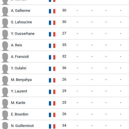
30
-
-
-
-
A. Gallienne
30
-
-
-
-
S. Lahoucine
27
-
-
-
-
Y. Ousserhane
35
-
-
-
-
A. Reis
32
-
-
-
-
A. Fransioli
36
-
-
-
-
Y. Oulahri
26
-
-
-
-
M. Benyahya
29
-
-
-
-
Y. Laurent
23
-
-
-
-
M. Kante
26
-
-
-
-
E. Bourdon
34
-
-
-
-
N. Guilleminot