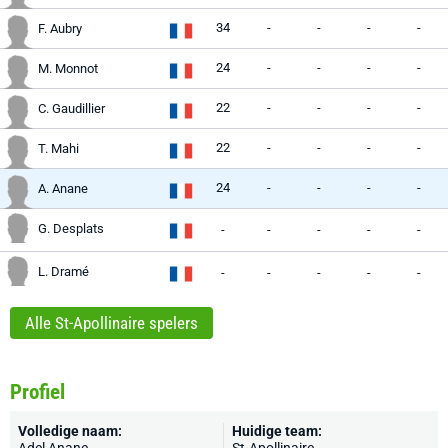
34
-
-
-
-
F. Aubry
24
-
-
-
-
M. Monnot
22
-
-
-
-
C. Gaudillier
22
-
-
-
-
T. Mahi
24
-
-
-
-
A. Anane
G. Desplats
-
-
-
-
-
L. Dramé
-
-
-
-
-
Alle St-Apollinaire spelers
Profiel
Volledige naam:
Huidige team: