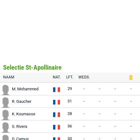
Selectie St-Apollinaire
NAAM
NAT.
LFT.
WEDS.
29
-
-
-
-
M. Mohammed
31
-
-
-
-
R. Gaucher
28
-
-
-
-
K. Koumasse
36
-
-
-
-
S. Rivera
33
-
-
-
-
D. Camus