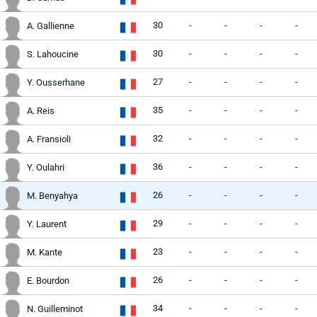
30
-
-
-
-
A. Gallienne
30
-
-
-
-
S. Lahoucine
27
-
-
-
-
Y. Ousserhane
35
-
-
-
-
A. Reis
32
-
-
-
-
A. Fransioli
36
-
-
-
-
Y. Oulahri
26
-
-
-
-
M. Benyahya
29
-
-
-
-
Y. Laurent
23
-
-
-
-
M. Kante
26
-
-
-
-
E. Bourdon
34
-
-
-
-
N. Guilleminot