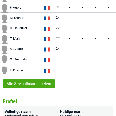
34
-
-
-
-
F. Aubry
24
-
-
-
-
M. Monnot
22
-
-
-
-
C. Gaudillier
22
-
-
-
-
T. Mahi
24
-
-
-
-
A. Anane
G. Desplats
-
-
-
-
-
L. Dramé
-
-
-
-
-
Alle St-Apollinaire spelers
Profiel
Volledige naam:
Huidige team: