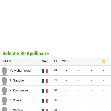
Selectie St-Apollinaire
NAAM
NAT.
LFT.
WEDS.
29
-
-
-
-
M. Mohammed
31
-
-
-
-
R. Gaucher
28
-
-
-
-
K. Koumasse
36
-
-
-
-
S. Rivera
33
-
-
-
-
D. Camus