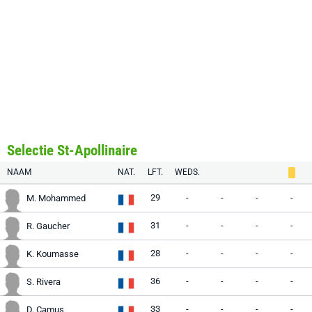
Selectie St-Apollinaire
NAAM
NAT.
LFT.
WEDS.
29
-
-
-
-
M. Mohammed
31
-
-
-
-
R. Gaucher
28
-
-
-
-
K. Koumasse
36
-
-
-
-
S. Rivera
33
-
-
-
-
D. Camus