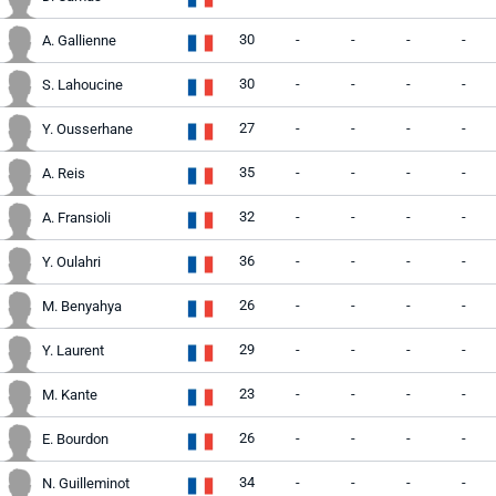
30
-
-
-
-
A. Gallienne
30
-
-
-
-
S. Lahoucine
27
-
-
-
-
Y. Ousserhane
35
-
-
-
-
A. Reis
32
-
-
-
-
A. Fransioli
36
-
-
-
-
Y. Oulahri
26
-
-
-
-
M. Benyahya
29
-
-
-
-
Y. Laurent
23
-
-
-
-
M. Kante
26
-
-
-
-
E. Bourdon
34
-
-
-
-
N. Guilleminot