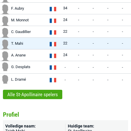
34
-
-
-
-
F. Aubry
24
-
-
-
-
M. Monnot
22
-
-
-
-
C. Gaudillier
22
-
-
-
-
T. Mahi
24
-
-
-
-
A. Anane
G. Desplats
-
-
-
-
-
L. Dramé
-
-
-
-
-
Alle St-Apollinaire spelers
Profiel
Volledige naam:
Huidige team: