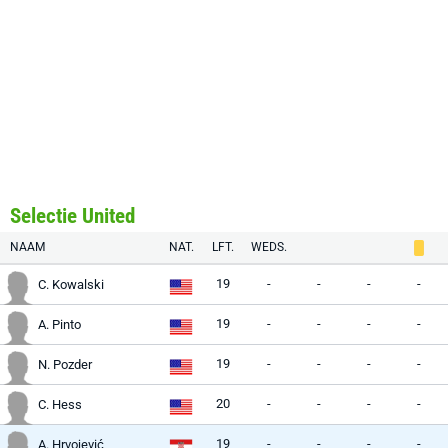
Selectie United
NAAM
NAT.
LFT.
WEDS.
19
-
-
-
-
C. Kowalski
19
-
-
-
-
A. Pinto
19
-
-
-
-
N. Pozder
20
-
-
-
-
C. Hess
19
-
-
-
-
A. Hrvojević