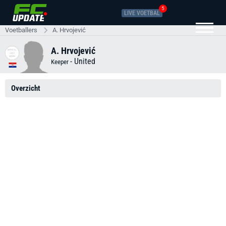
5
LIVE VOETBAL
Voetballers
A. Hrvojević
A. Hrvojević
-
United
Keeper
Overzicht