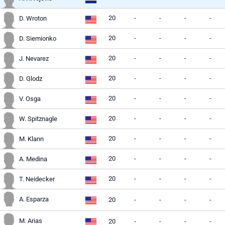
20
-
-
-
-
D. Wroton
20
-
-
-
-
D. Siemionko
20
-
-
-
-
J. Nevarez
20
-
-
-
-
D. Glodz
20
-
-
-
-
V. Osga
20
-
-
-
-
W. Spitznagle
20
-
-
-
-
M. Klann
20
-
-
-
-
A. Medina
20
-
-
-
-
T. Neidecker
A. Esparza
20
-
-
-
-
M. Arias
20
-
-
-
-