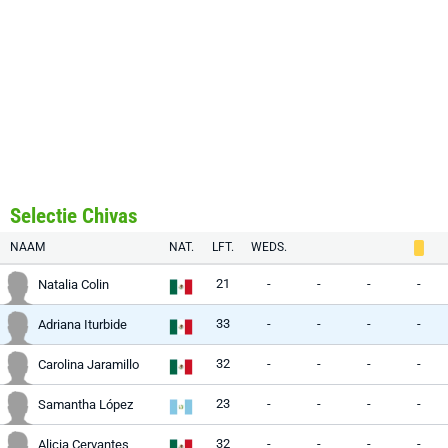
Selectie Chivas
NAAM
NAT.
LFT.
WEDS.
21
-
-
-
-
Natalia Colin
33
-
-
-
-
Adriana Iturbide
32
-
-
-
-
Carolina Jaramillo
23
-
-
-
-
Samantha López
32
-
-
-
-
Alicia Cervantes