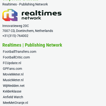
Realtimes - Publishing Network
Innovatieweg 20C
7007 CD, Doetinchem, Netherlands
+31(315)-764002
Realtimes | Publishing Network
FootballTransfers.com
FootballCritic.com
FCUpdate.nl
GPFans.com
MovieMeter.nl
MusicMeter.nl
WijWedden.net
Kelderklasse
Anfield Watch
MeeMetOranje.nl