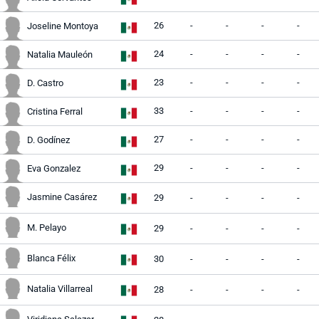
26
-
-
-
-
Joseline Montoya
24
-
-
-
-
Natalia Mauleón
23
-
-
-
-
D. Castro
33
-
-
-
-
Cristina Ferral
27
-
-
-
-
D. Godínez
29
-
-
-
-
Eva Gonzalez
Jasmine Casárez
29
-
-
-
-
M. Pelayo
29
-
-
-
-
Blanca Félix
30
-
-
-
-
Natalia Villarreal
28
-
-
-
-