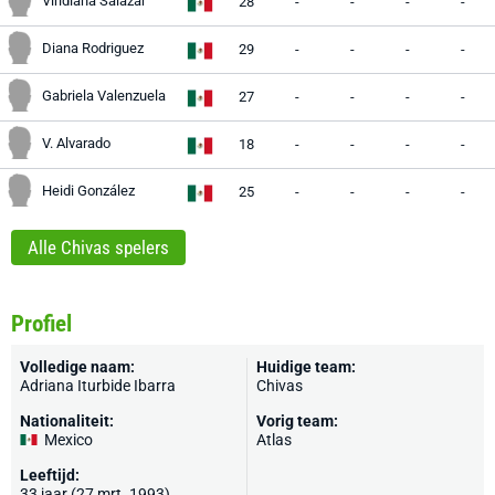
Viridiana Salazar
28
-
-
-
-
Diana Rodriguez
29
-
-
-
-
Gabriela Valenzuela
27
-
-
-
-
V. Alvarado
18
-
-
-
-
Heidi González
25
-
-
-
-
Alle Chivas spelers
Profiel
Volledige naam:
Huidige team:
Adriana Iturbide Ibarra
Chivas
Nationaliteit:
Vorig team:
Mexico
Atlas
Leeftijd:
33 jaar (27 mrt. 1993)