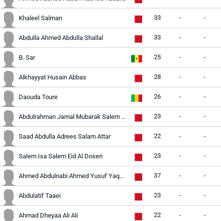
33
-
-
Khaleel Salman
33
-
-
Abdulla Ahmed Abdulla Shallal
25
-
-
B. Sar
28
-
-
Alkhayyat Husain Abbas
26
-
-
Daouda Toure
23
-
-
Abdulrahman Jamal Mubarak Salem Abdulla
22
-
-
Saad Abdulla Adrees Salam Attar
23
-
-
Salem Isa Salem Eid Al Doseri
37
-
-
Ahmed Abdulnabi Ahmed Yusuf Yaqoob
23
-
-
Abdulatif Taaei
22
-
-
Ahmad Dheyaa Ali Ali