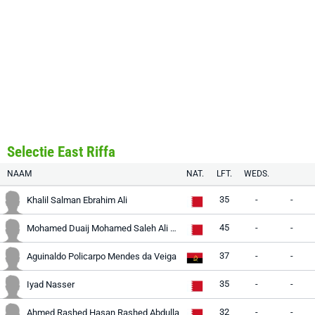
Selectie East Riffa
NAAM
NAT.
LFT.
WEDS.
35
-
-
Khalil Salman Ebrahim Ali
45
-
-
Mohamed Duaij Mohamed Saleh Ali Muhorfi
37
-
-
Aguinaldo Policarpo Mendes da Veiga
35
-
-
Iyad Nasser
32
-
-
Ahmed Rashed Hasan Rashed Abdulla