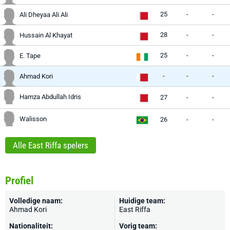
25
-
-
Ali Dheyaa Ali Ali
28
-
-
Hussain Al Khayat
25
-
-
E. Tape
-
-
-
Ahmad Kori
Hamza Abdullah Idris
27
-
-
Walisson
26
-
-
Alle East Riffa spelers
Profiel
Volledige naam:
Huidige team:
Ahmad Kori
East Riffa
Nationaliteit:
Vorig team: