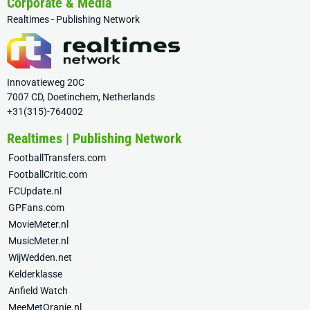
Corporate & Media
Realtimes - Publishing Network
Innovatieweg 20C
7007 CD, Doetinchem, Netherlands
+31(315)-764002
Realtimes | Publishing Network
FootballTransfers.com
FootballCritic.com
FCUpdate.nl
GPFans.com
MovieMeter.nl
MusicMeter.nl
WijWedden.net
Kelderklasse
Anfield Watch
MeeMetOranje.nl