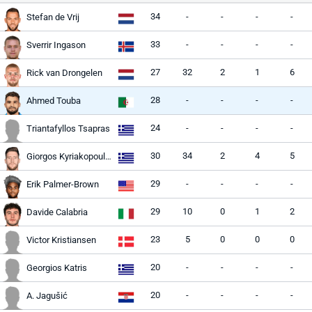
34
-
-
-
-
Stefan de Vrij
33
-
-
-
-
Sverrir Ingason
27
32
2
1
6
Rick van Drongelen
28
-
-
-
-
Ahmed Touba
24
-
-
-
-
Triantafyllos Tsapras
30
34
2
4
5
Giorgos Kyriakopoulos
29
-
-
-
-
Erik Palmer-Brown
29
10
0
1
2
Davide Calabria
23
5
0
0
0
Victor Kristiansen
20
-
-
-
-
Georgios Katris
20
-
-
-
-
A. Jagušić