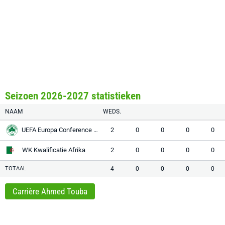
Seizoen 2026-2027 statistieken
NAAM
WEDS.
UEFA Europa Conference League
2
0
0
0
0
WK Kwalificatie Afrika
2
0
0
0
0
TOTAAL
4
0
0
0
0
Carrière Ahmed Touba