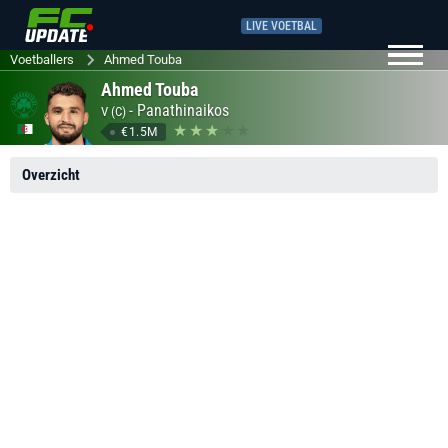
LIVE VOETBAL
Voetballers
Ahmed Touba
Ahmed Touba
-
Panathinaikos
V (C)
€1.5M
Overzicht