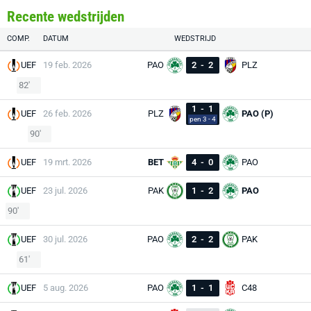
Recente wedstrijden
COMP.
DATUM
WEDSTRIJD
UEF
19 feb. 2026
PAO
2
-
2
PLZ
82'
1
-
1
UEF
26 feb. 2026
PLZ
PAO (P)
pen 3 - 4
90'
UEF
19 mrt. 2026
BET
4
-
0
PAO
UEF
23 jul. 2026
PAK
1
-
2
PAO
90'
UEF
30 jul. 2026
PAO
2
-
2
PAK
61'
UEF
5 aug. 2026
PAO
1
-
1
C48