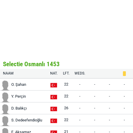
Selectie Osmanlı 1453
NAAM
NAT.
LFT.
WEDS.
22
-
-
-
-
O. Şahan
22
-
-
-
-
Y. Perçin
26
-
-
-
-
D. Balıkçı
22
-
-
-
-
S. Dedeefendioğlu
21
-
-
-
-
E. Aksamaz