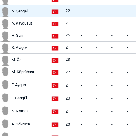
22
-
-
-
-
A. Çengel
21
-
-
-
-
A. Kaygusuz
25
-
-
-
-
H. Sarı
21
-
-
-
-
S. Alagöz
23
-
-
-
-
M. Öz
M. Köprübaşı
22
-
-
-
-
F. Aygün
21
-
-
-
-
F. Sarıgül
20
-
-
-
-
K. Kıymaz
21
-
-
-
-
A. Sökmen
20
-
-
-
-