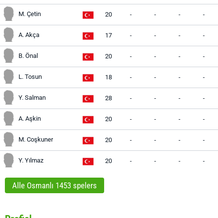
M. Çetin
20
-
-
-
-
A. Akça
17
-
-
-
-
B. Önal
20
-
-
-
-
L. Tosun
18
-
-
-
-
Y. Salman
28
-
-
-
-
A. Aşkin
20
-
-
-
-
M. Coşkuner
20
-
-
-
-
Y. Yılmaz
20
-
-
-
-
Alle Osmanlı 1453 spelers