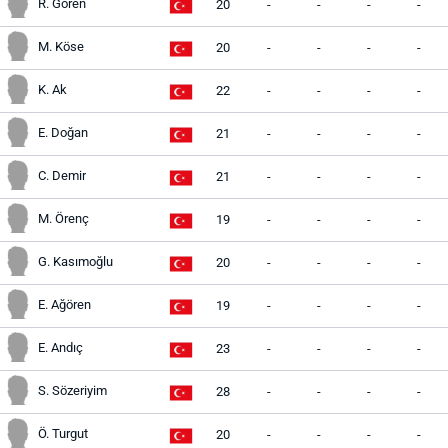
R. Gören
20
-
-
-
-
M. Köse
20
-
-
-
-
K. Ak
22
-
-
-
-
E. Doğan
21
-
-
-
-
C. Demir
21
-
-
-
-
M. Örenç
19
-
-
-
-
G. Kasımoğlu
20
-
-
-
-
E. Ağören
19
-
-
-
-
E. Andıç
23
-
-
-
-
S. Sözeriyim
28
-
-
-
-
Ö. Turgut
20
-
-
-
-