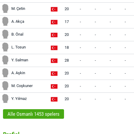
M. Çetin
20
-
-
-
-
A. Akça
17
-
-
-
-
B. Önal
20
-
-
-
-
L. Tosun
18
-
-
-
-
Y. Salman
28
-
-
-
-
A. Aşkin
20
-
-
-
-
M. Coşkuner
20
-
-
-
-
Y. Yılmaz
20
-
-
-
-
Alle Osmanlı 1453 spelers