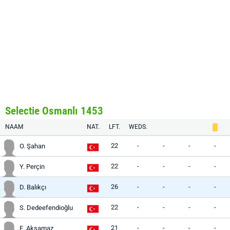
Selectie Osmanlı 1453
NAAM
NAT.
LFT.
WEDS.
22
-
-
-
-
O. Şahan
22
-
-
-
-
Y. Perçin
26
-
-
-
-
D. Balıkçı
22
-
-
-
-
S. Dedeefendioğlu
21
-
-
-
-
E. Aksamaz