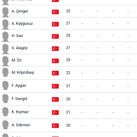
22
-
-
-
-
A. Çengel
21
-
-
-
-
A. Kaygusuz
25
-
-
-
-
H. Sarı
21
-
-
-
-
S. Alagöz
23
-
-
-
-
M. Öz
M. Köprübaşı
22
-
-
-
-
F. Aygün
21
-
-
-
-
F. Sarıgül
20
-
-
-
-
K. Kıymaz
21
-
-
-
-
A. Sökmen
20
-
-
-
-