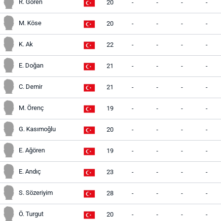
R. Gören
20
-
-
-
-
M. Köse
20
-
-
-
-
K. Ak
22
-
-
-
-
E. Doğan
21
-
-
-
-
C. Demir
21
-
-
-
-
M. Örenç
19
-
-
-
-
G. Kasımoğlu
20
-
-
-
-
E. Ağören
19
-
-
-
-
E. Andıç
23
-
-
-
-
S. Sözeriyim
28
-
-
-
-
Ö. Turgut
20
-
-
-
-