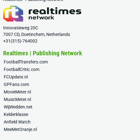
Innovatieweg 20C
7007 CD, Doetinchem, Netherlands
+31(315)-764002
Realtimes | Publishing Network
FootballTransfers.com
FootballCritic.com
FCUpdate.nl
GPFans.com
MovieMeter.nl
MusicMeter.nl
WijWedden.net
Kelderklasse
Anfield Watch
MeeMetOranje.nl