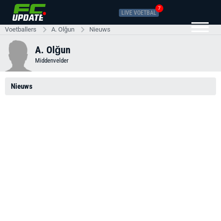
7
LIVE VOETBAL
Voetballers
A. Olğun
Nieuws
A. Olğun
Middenvelder
Nieuws