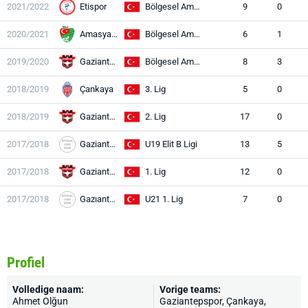
2021/2022
Etispor
Bölgesel Amatör Lig
9
0
2020/2021
Amasyaspor FK
Bölgesel Amatör Lig
6
1
2019/2020
Gaziantepspor
Bölgesel Amatör Lig
8
3
2018/2019
Çankaya
3. Lig
5
0
2018/2019
Gaziantepspor
2. Lig
17
0
2017/2018
Gaziantepspor
U19 Elit B Ligi
13
5
2017/2018
Gaziantepspor
1. Lig
12
0
2017/2018
Gazıantepspor
U21 1. Lig
7
0
Profiel
Volledige naam:
Vorige teams:
Ahmet Olğun
Gaziantepspor
, Çankaya,