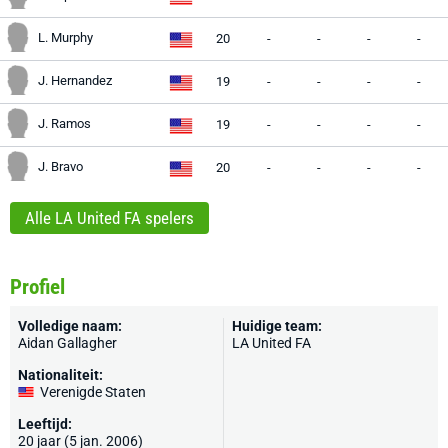
L. Murphy
20
-
-
-
-
J. Hernandez
19
-
-
-
-
J. Ramos
19
-
-
-
-
J. Bravo
20
-
-
-
-
Alle LA United FA spelers
Profiel
Volledige naam:
Huidige team:
Aidan Gallagher
LA United FA
Nationaliteit:
Verenigde Staten
Leeftijd:
20 jaar (5 jan. 2006)