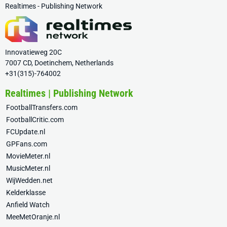
Realtimes - Publishing Network
Innovatieweg 20C
7007 CD, Doetinchem, Netherlands
+31(315)-764002
Realtimes | Publishing Network
FootballTransfers.com
FootballCritic.com
FCUpdate.nl
GPFans.com
MovieMeter.nl
MusicMeter.nl
WijWedden.net
Kelderklasse
Anfield Watch
MeeMetOranje.nl