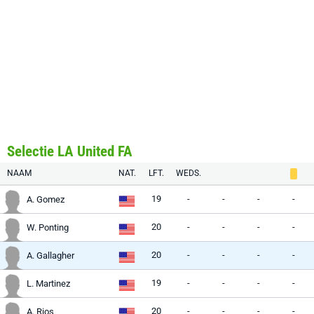
Selectie LA United FA
NAAM
NAT.
LFT.
WEDS.
19
-
-
-
-
A. Gomez
20
-
-
-
-
W. Ponting
20
-
-
-
-
A. Gallagher
19
-
-
-
-
L. Martinez
20
-
-
-
-
A. Rios