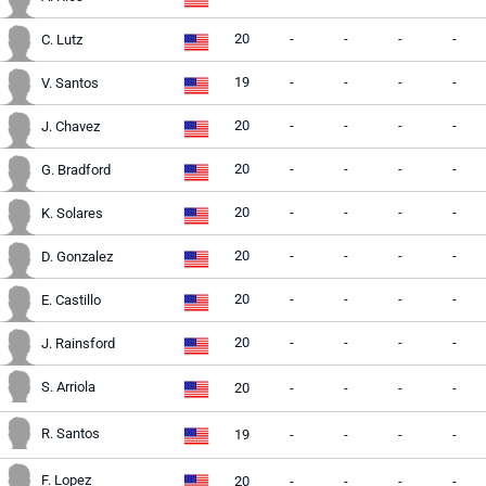
20
-
-
-
-
C. Lutz
19
-
-
-
-
V. Santos
20
-
-
-
-
J. Chavez
20
-
-
-
-
G. Bradford
20
-
-
-
-
K. Solares
20
-
-
-
-
D. Gonzalez
20
-
-
-
-
E. Castillo
20
-
-
-
-
J. Rainsford
S. Arriola
20
-
-
-
-
R. Santos
19
-
-
-
-
F. Lopez
20
-
-
-
-