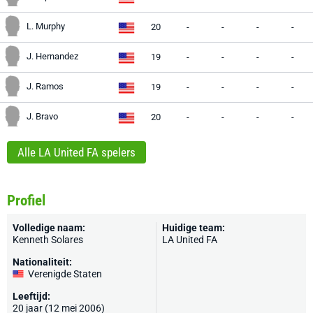
L. Murphy
20
-
-
-
-
J. Hernandez
19
-
-
-
-
J. Ramos
19
-
-
-
-
J. Bravo
20
-
-
-
-
Alle LA United FA spelers
Profiel
Volledige naam:
Huidige team:
Kenneth Solares
LA United FA
Nationaliteit:
Verenigde Staten
Leeftijd:
20 jaar (12 mei 2006)