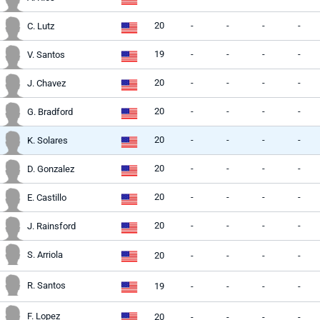
20
-
-
-
-
C. Lutz
19
-
-
-
-
V. Santos
20
-
-
-
-
J. Chavez
20
-
-
-
-
G. Bradford
20
-
-
-
-
K. Solares
20
-
-
-
-
D. Gonzalez
20
-
-
-
-
E. Castillo
20
-
-
-
-
J. Rainsford
S. Arriola
20
-
-
-
-
R. Santos
19
-
-
-
-
F. Lopez
20
-
-
-
-