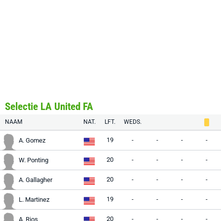
Selectie LA United FA
NAAM
NAT.
LFT.
WEDS.
19
-
-
-
-
A. Gomez
20
-
-
-
-
W. Ponting
20
-
-
-
-
A. Gallagher
19
-
-
-
-
L. Martinez
20
-
-
-
-
A. Rios