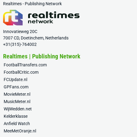
Realtimes - Publishing Network
Innovatieweg 20C
7007 CD, Doetinchem, Netherlands
+31(315)-764002
Realtimes | Publishing Network
FootballTransfers.com
FootballCritic.com
FCUpdate.nl
GPFans.com
MovieMeter.nl
MusicMeter.nl
WijWedden.net
Kelderklasse
Anfield Watch
MeeMetOranje.nl