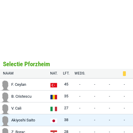
Selectie Pforzheim
NAAM
NAT.
LFT.
WEDS.
45
-
-
-
-
F. Ceylan
35
-
-
-
-
B. Cristescu
27
-
-
-
-
V. Cali
38
-
-
-
-
Akiyoshi Saito
28
-
-
-
-
Z. Borac