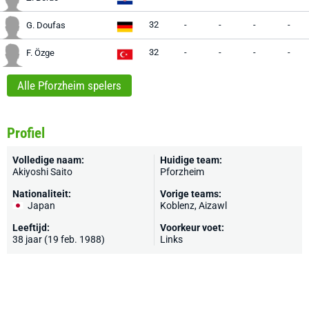
32
-
-
-
-
G. Doufas
32
-
-
-
-
F. Özge
Alle Pforzheim spelers
Profiel
Volledige naam:
Huidige team:
Akiyoshi Saito
Pforzheim
Nationaliteit:
Vorige teams:
Japan
Koblenz
, Aizawl
Leeftijd:
Voorkeur voet:
38 jaar (19 feb. 1988)
Links