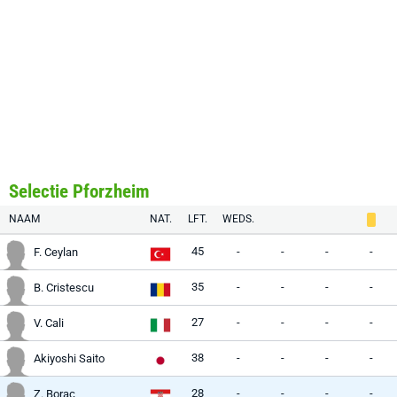
Selectie Pforzheim
NAAM
NAT.
LFT.
WEDS.
45
-
-
-
-
F. Ceylan
35
-
-
-
-
B. Cristescu
27
-
-
-
-
V. Cali
38
-
-
-
-
Akiyoshi Saito
28
-
-
-
-
Z. Borac