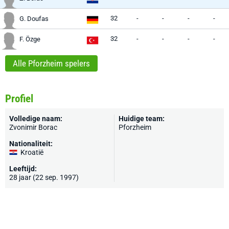
32
-
-
-
-
G. Doufas
32
-
-
-
-
F. Özge
Alle Pforzheim spelers
Profiel
Volledige naam:
Huidige team:
Zvonimir Borac
Pforzheim
Nationaliteit:
Kroatië
Leeftijd:
28 jaar (22 sep. 1997)