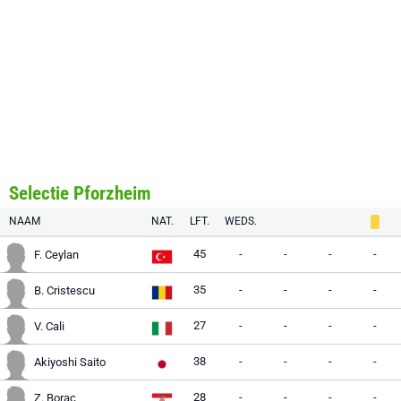
Selectie Pforzheim
NAAM
NAT.
LFT.
WEDS.
45
-
-
-
-
F. Ceylan
35
-
-
-
-
B. Cristescu
27
-
-
-
-
V. Cali
38
-
-
-
-
Akiyoshi Saito
28
-
-
-
-
Z. Borac