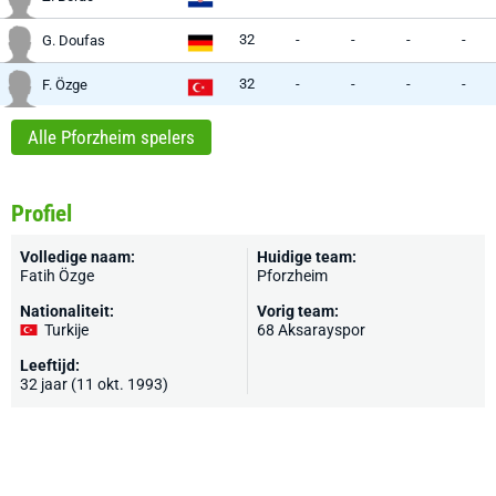
32
-
-
-
-
G. Doufas
32
-
-
-
-
F. Özge
Alle Pforzheim spelers
Profiel
Volledige naam:
Huidige team:
Fatih Özge
Pforzheim
Nationaliteit:
Vorig team:
Turkije
68 Aksarayspor
Leeftijd:
32 jaar (11 okt. 1993)