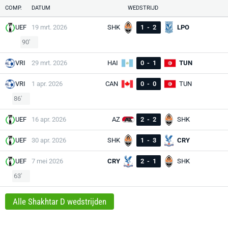
COMP.
DATUM
WEDSTRIJD
UEF
19 mrt. 2026
SHK
1
-
2
LPO
90'
VRI
29 mrt. 2026
HAI
0
-
1
TUN
VRI
1 apr. 2026
CAN
0
-
0
TUN
86'
UEF
16 apr. 2026
AZ
2
-
2
SHK
UEF
30 apr. 2026
SHK
1
-
3
CRY
UEF
7 mei 2026
CRY
2
-
1
SHK
63'
Alle Shakhtar D wedstrijden