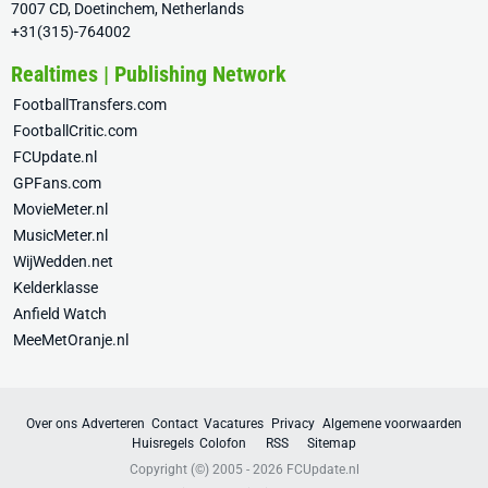
7007 CD, Doetinchem, Netherlands
+31(315)-764002
Realtimes | Publishing Network
FootballTransfers.com
FootballCritic.com
FCUpdate.nl
GPFans.com
MovieMeter.nl
MusicMeter.nl
WijWedden.net
Kelderklasse
Anfield Watch
MeeMetOranje.nl
Over ons
Adverteren
Contact
Vacatures
Privacy
Algemene voorwaarden
Huisregels
Colofon
RSS
Sitemap
Copyright (©) 2005 - 2026
FCUpdate.nl