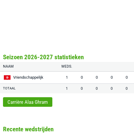
Seizoen 2026-2027 statistieken
NAAM
WEDS.
Vriendschappelijk
1
0
0
0
0
TOTAAL
1
0
0
0
0
Carrière Alaa Ghram
Recente wedstrijden