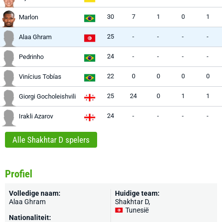
30
7
1
0
1
Marlon
25
-
-
-
-
Alaa Ghram
24
-
-
-
-
Pedrinho
22
0
0
0
0
Vinícius Tobías
25
24
0
1
1
Giorgi Gocholeishvili
24
-
-
-
-
Irakli Azarov
Alle Shakhtar D spelers
Profiel
Volledige naam:
Huidige team:
Alaa Ghram
Shakhtar D
,
Tunesië
Nationaliteit: