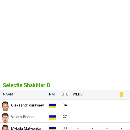
Selectie Shakhtar D
NAAM
NAT.
LFT.
WEDS.
34
-
-
-
-
Oleksandr Karavaev
27
-
-
-
-
Valeriy Bondar
30
-
-
-
-
Mykola Matvienko