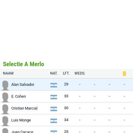
Selectie A Merlo
NAAM
NAT.
LFT.
WEDS.
29
-
-
-
-
Alan Salvador
33
-
-
-
-
E. Cohen
30
-
-
-
-
Cristian Marcial
34
-
-
-
-
Luis Monge
25
-
-
-
-
Juan Cacace