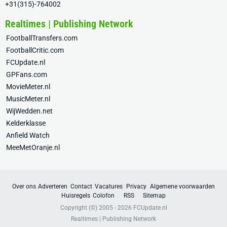
+31(315)-764002
Realtimes | Publishing Network
FootballTransfers.com
FootballCritic.com
FCUpdate.nl
GPFans.com
MovieMeter.nl
MusicMeter.nl
WijWedden.net
Kelderklasse
Anfield Watch
MeeMetOranje.nl
Over ons
Adverteren
Contact
Vacatures
Privacy
Algemene voorwaarden
Huisregels
Colofon
RSS
Sitemap
Copyright (©) 2005 - 2026
FCUpdate.nl
Realtimes | Publishing Network