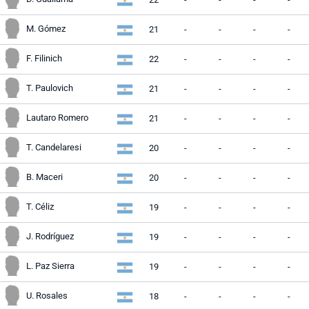
M. Gómez
21
-
-
-
-
F. Filinich
22
-
-
-
-
T. Paulovich
21
-
-
-
-
Lautaro Romero
21
-
-
-
-
T. Candelaresi
20
-
-
-
-
B. Maceri
20
-
-
-
-
T. Céliz
19
-
-
-
-
J. Rodríguez
19
-
-
-
-
L. Paz Sierra
19
-
-
-
-
U. Rosales
18
-
-
-
-