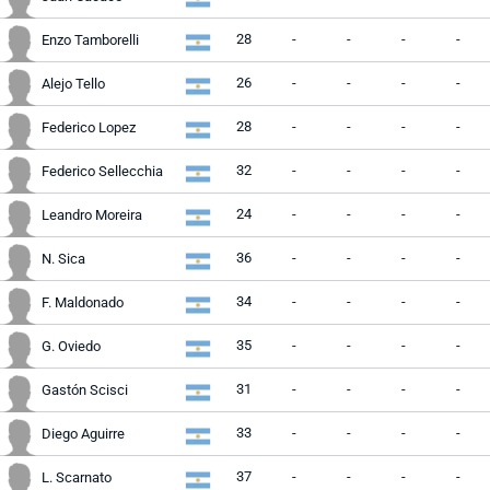
28
-
-
-
-
Enzo Tamborelli
26
-
-
-
-
Alejo Tello
28
-
-
-
-
Federico Lopez
32
-
-
-
-
Federico Sellecchia
24
-
-
-
-
Leandro Moreira
36
-
-
-
-
N. Sica
34
-
-
-
-
F. Maldonado
35
-
-
-
-
G. Oviedo
31
-
-
-
-
Gastón Scisci
33
-
-
-
-
Diego Aguirre
37
-
-
-
-
L. Scarnato