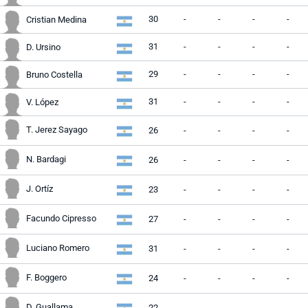
30
-
-
-
-
Cristian Medina
31
-
-
-
-
D. Ursino
29
-
-
-
-
Bruno Costella
31
-
-
-
-
V. López
T. Jerez Sayago
26
-
-
-
-
N. Bardagi
26
-
-
-
-
J. Ortíz
23
-
-
-
-
Facundo Cipresso
27
-
-
-
-
Luciano Romero
31
-
-
-
-
F. Boggero
24
-
-
-
-
D. Guallama
22
-
-
-
-