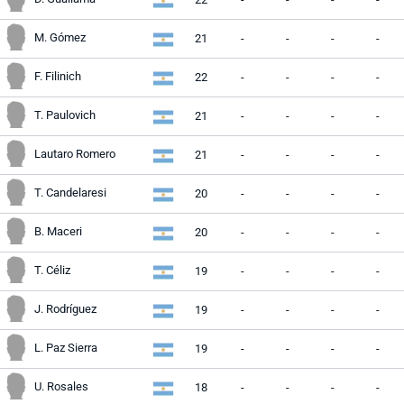
M. Gómez
21
-
-
-
-
F. Filinich
22
-
-
-
-
T. Paulovich
21
-
-
-
-
Lautaro Romero
21
-
-
-
-
T. Candelaresi
20
-
-
-
-
B. Maceri
20
-
-
-
-
T. Céliz
19
-
-
-
-
J. Rodríguez
19
-
-
-
-
L. Paz Sierra
19
-
-
-
-
U. Rosales
18
-
-
-
-