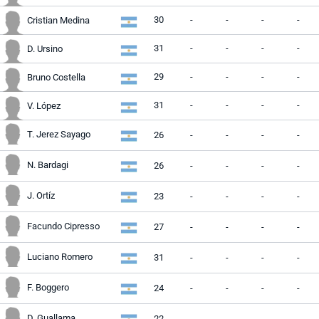
30
-
-
-
-
Cristian Medina
31
-
-
-
-
D. Ursino
29
-
-
-
-
Bruno Costella
31
-
-
-
-
V. López
T. Jerez Sayago
26
-
-
-
-
N. Bardagi
26
-
-
-
-
J. Ortíz
23
-
-
-
-
Facundo Cipresso
27
-
-
-
-
Luciano Romero
31
-
-
-
-
F. Boggero
24
-
-
-
-
D. Guallama
22
-
-
-
-