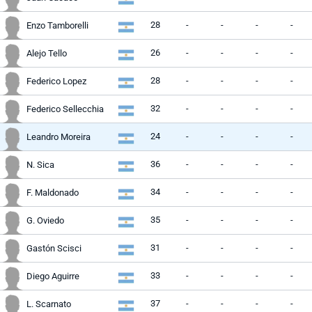
28
-
-
-
-
Enzo Tamborelli
26
-
-
-
-
Alejo Tello
28
-
-
-
-
Federico Lopez
32
-
-
-
-
Federico Sellecchia
24
-
-
-
-
Leandro Moreira
36
-
-
-
-
N. Sica
34
-
-
-
-
F. Maldonado
35
-
-
-
-
G. Oviedo
31
-
-
-
-
Gastón Scisci
33
-
-
-
-
Diego Aguirre
37
-
-
-
-
L. Scarnato