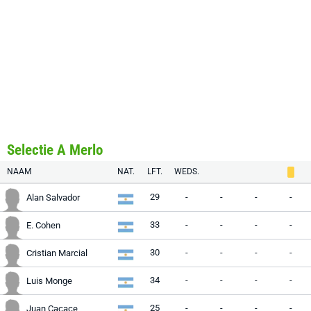
Selectie A Merlo
NAAM
NAT.
LFT.
WEDS.
29
-
-
-
-
Alan Salvador
33
-
-
-
-
E. Cohen
30
-
-
-
-
Cristian Marcial
34
-
-
-
-
Luis Monge
25
-
-
-
-
Juan Cacace