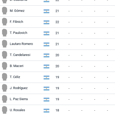
M. Gómez
21
-
-
-
-
F. Filinich
22
-
-
-
-
T. Paulovich
21
-
-
-
-
Lautaro Romero
21
-
-
-
-
T. Candelaresi
20
-
-
-
-
B. Maceri
20
-
-
-
-
T. Céliz
19
-
-
-
-
J. Rodríguez
19
-
-
-
-
L. Paz Sierra
19
-
-
-
-
U. Rosales
18
-
-
-
-