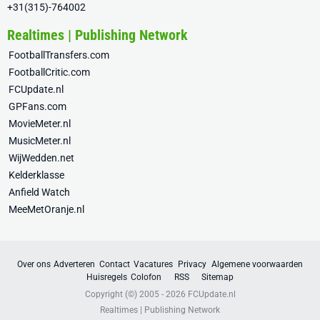
+31(315)-764002
Realtimes | Publishing Network
FootballTransfers.com
FootballCritic.com
FCUpdate.nl
GPFans.com
MovieMeter.nl
MusicMeter.nl
WijWedden.net
Kelderklasse
Anfield Watch
MeeMetOranje.nl
Over ons
Adverteren
Contact
Vacatures
Privacy
Algemene voorwaarden
Huisregels
Colofon
RSS
Sitemap
Copyright (©) 2005 - 2026
FCUpdate.nl
Realtimes | Publishing Network