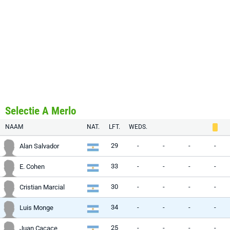
Selectie A Merlo
NAAM
NAT.
LFT.
WEDS.
29
-
-
-
-
Alan Salvador
33
-
-
-
-
E. Cohen
30
-
-
-
-
Cristian Marcial
34
-
-
-
-
Luis Monge
25
-
-
-
-
Juan Cacace