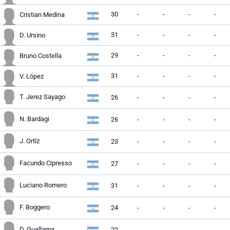
30
-
-
-
-
Cristian Medina
31
-
-
-
-
D. Ursino
29
-
-
-
-
Bruno Costella
31
-
-
-
-
V. López
T. Jerez Sayago
26
-
-
-
-
N. Bardagi
26
-
-
-
-
J. Ortíz
23
-
-
-
-
Facundo Cipresso
27
-
-
-
-
Luciano Romero
31
-
-
-
-
F. Boggero
24
-
-
-
-
D. Guallama
22
-
-
-
-