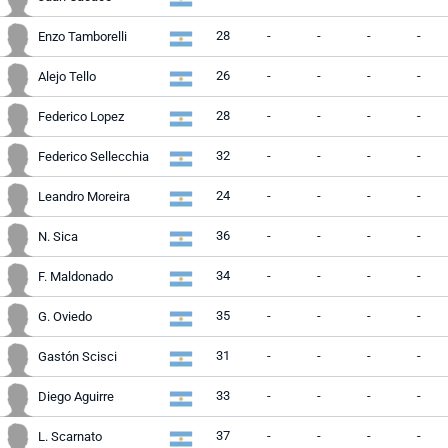
28
-
-
-
-
Enzo Tamborelli
26
-
-
-
-
Alejo Tello
28
-
-
-
-
Federico Lopez
32
-
-
-
-
Federico Sellecchia
24
-
-
-
-
Leandro Moreira
36
-
-
-
-
N. Sica
34
-
-
-
-
F. Maldonado
35
-
-
-
-
G. Oviedo
31
-
-
-
-
Gastón Scisci
33
-
-
-
-
Diego Aguirre
37
-
-
-
-
L. Scarnato