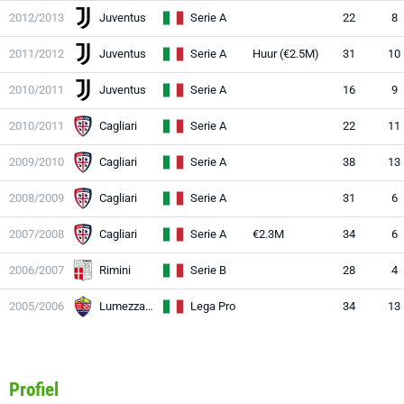
2012/2013
Juventus
Serie A
22
8
2011/2012
Juventus
Serie A
Huur (€2.5M)
31
10
2010/2011
Juventus
Serie A
16
9
2010/2011
Cagliari
Serie A
22
11
2009/2010
Cagliari
Serie A
38
13
2008/2009
Cagliari
Serie A
31
6
2007/2008
Cagliari
Serie A
€2.3M
34
6
2006/2007
Rimini
Serie B
28
4
2005/2006
Lumezzane
Lega Pro
34
13
Profiel