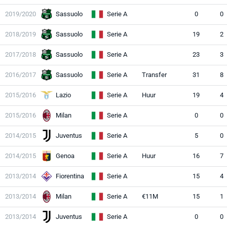
2019/2020
Sassuolo
Serie A
0
0
2018/2019
Sassuolo
Serie A
19
2
2017/2018
Sassuolo
Serie A
23
3
2016/2017
Sassuolo
Serie A
Transfer
31
8
2015/2016
Lazio
Serie A
Huur
19
4
2015/2016
Milan
Serie A
0
0
2014/2015
Juventus
Serie A
5
0
2014/2015
Genoa
Serie A
Huur
16
7
2013/2014
Fiorentina
Serie A
15
4
2013/2014
Milan
Serie A
€11M
15
1
2013/2014
Juventus
Serie A
0
0