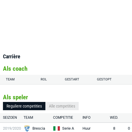
Carrière
Als coach
TEAM
ROL
GESTART
GESTOPT
Als speler
Reguliere competities
Alle competities
SEIZOEN
TEAM
COMPETITIE
INFO
WED.
2019/2020
Brescia
Serie A
Huur
8
0