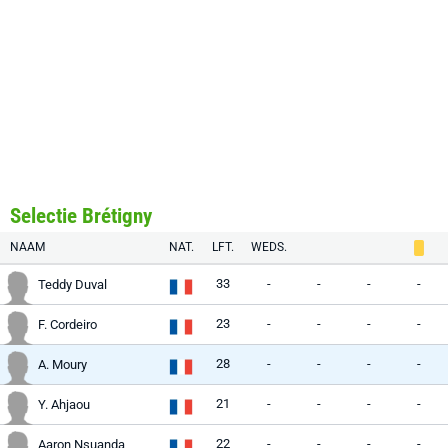
Selectie Brétigny
NAAM
NAT.
LFT.
WEDS.
33
-
-
-
-
Teddy Duval
23
-
-
-
-
F. Cordeiro
28
-
-
-
-
A. Moury
21
-
-
-
-
Y. Ahjaou
22
-
-
-
-
Aaron Nsuanda