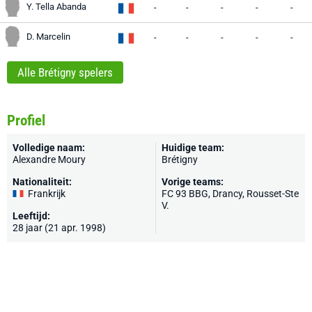
Y. Tella Abanda
-
-
-
-
-
D. Marcelin
-
-
-
-
-
Alle Brétigny spelers
Profiel
Volledige naam:
Huidige team:
Alexandre Moury
Brétigny
Nationaliteit:
Vorige teams:
Frankrijk
FC 93 BBG
,
Drancy
, Rousset-Ste
V.
Leeftijd:
28 jaar (21 apr. 1998)