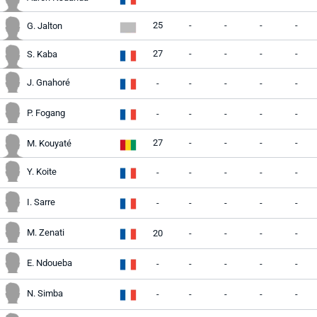
25
-
-
-
-
G. Jalton
27
-
-
-
-
S. Kaba
J. Gnahoré
-
-
-
-
-
P. Fogang
-
-
-
-
-
27
-
-
-
-
M. Kouyaté
Y. Koite
-
-
-
-
-
I. Sarre
-
-
-
-
-
M. Zenati
20
-
-
-
-
E. Ndoueba
-
-
-
-
-
N. Simba
-
-
-
-
-