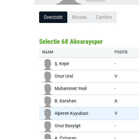
Overzicht
Nieuws
Carrière
Selectie 68 Aksarayspor
NAAM
POSITIE
Ş. Kepir
-
Onur Ural
V
Muhammet Yesil
-
B. Karahan
A
Alperen Kuyubasi
V
Onur Basyigit
-
A. Özüarap
-