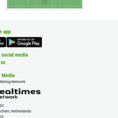
e app
 social media
& Media
blishing Network
20C
nchem, Netherlands
02