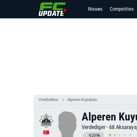
Nieuws
Competities
Voetballers
Alperen Kuyubasi
Alperen Kuy
Verdediger
-
68 Aksarays
€239k