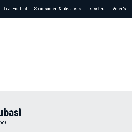
Live voetbal
Schorsingen & blessures
Transfers
Video's
ubasi
por