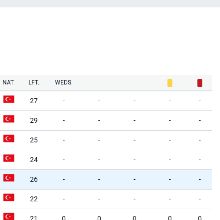
NAT.
LFT.
WEDS.
27
-
-
-
-
-
29
-
-
-
-
-
25
-
-
-
-
-
24
-
-
-
-
-
26
-
-
-
-
-
22
-
-
-
-
-
21
0
0
0
0
0