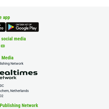
e app
 social media
& Media
blishing Network
20C
nchem, Netherlands
02
 Publishing Network