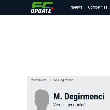
Nieuws
Competities
Voetballers
M. Degirmenci
M. Degirmenci
Verdediger (Links)