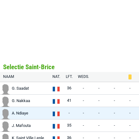
Selectie Saint-Brice
NAAM
NAT.
LFT.
WEDS.
36
-
-
-
-
G. Saadat
41
-
-
-
-
G. Nakkaa
-
-
-
-
-
A. Ndiaye
35
-
-
-
-
J. Mafouta
36
-
-
-
-
K. Saint Ville Leple