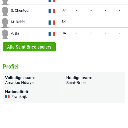
37
-
-
-
-
S. Chentouf
34
-
-
-
-
M. Dehbi
34
-
-
-
-
A. Ba
Alle Saint-Brice spelers
Profiel
Volledige naam:
Huidige team:
Amadou Ndiaye
Saint-Brice
Nationaliteit:
Frankrijk