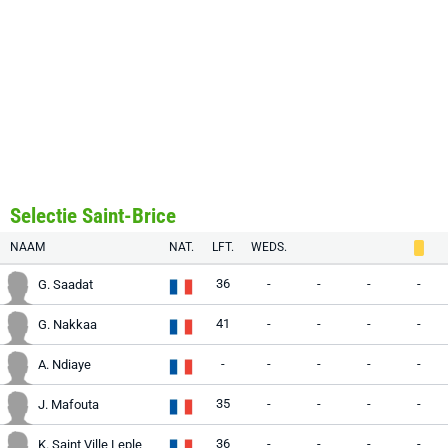
Selectie Saint-Brice
NAAM
NAT.
LFT.
WEDS.
36
-
-
-
-
G. Saadat
41
-
-
-
-
G. Nakkaa
-
-
-
-
-
A. Ndiaye
35
-
-
-
-
J. Mafouta
36
-
-
-
-
K. Saint Ville Leple