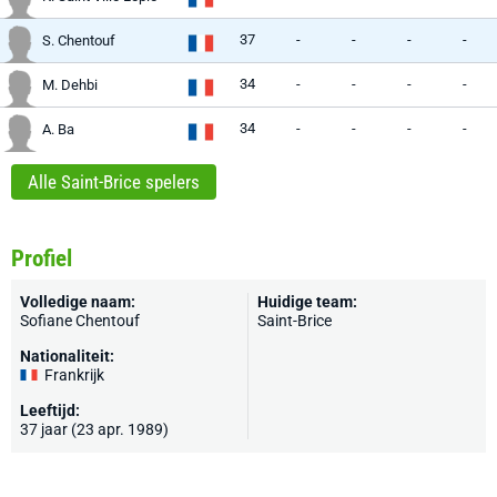
37
-
-
-
-
S. Chentouf
34
-
-
-
-
M. Dehbi
34
-
-
-
-
A. Ba
Alle Saint-Brice spelers
Profiel
Volledige naam:
Huidige team:
Sofiane Chentouf
Saint-Brice
Nationaliteit:
Frankrijk
Leeftijd:
37 jaar (23 apr. 1989)