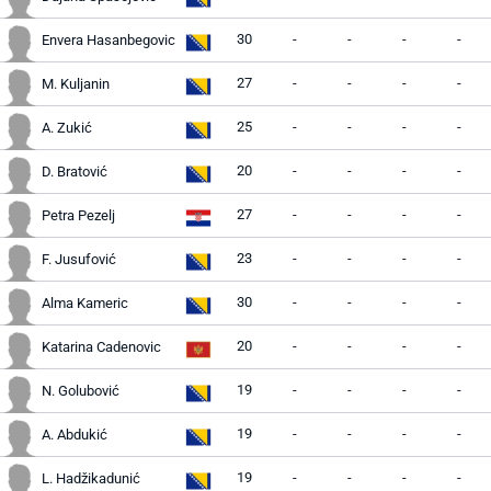
30
-
-
-
-
Envera Hasanbegovic
27
-
-
-
-
M. Kuljanin
25
-
-
-
-
A. Zukić
20
-
-
-
-
D. Bratović
27
-
-
-
-
Petra Pezelj
23
-
-
-
-
F. Jusufović
30
-
-
-
-
Alma Kameric
20
-
-
-
-
Katarina Cadenovic
19
-
-
-
-
N. Golubović
19
-
-
-
-
A. Abdukić
19
-
-
-
-
L. Hadžikadunić