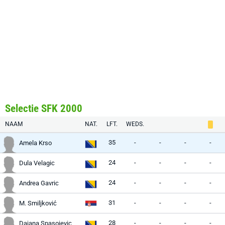
Selectie SFK 2000
NAAM
NAT.
LFT.
WEDS.
35
-
-
-
-
Amela Krso
24
-
-
-
-
Dula Velagic
24
-
-
-
-
Andrea Gavric
31
-
-
-
-
M. Smiljković
28
-
-
-
-
Dajana Spasojevic