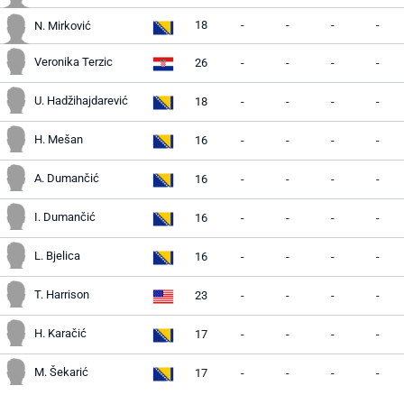
18
-
-
-
-
N. Mirković
Veronika Terzic
26
-
-
-
-
U. Hadžihajdarević
18
-
-
-
-
H. Mešan
16
-
-
-
-
A. Dumančić
16
-
-
-
-
I. Dumančić
16
-
-
-
-
L. Bjelica
16
-
-
-
-
T. Harrison
23
-
-
-
-
H. Karačić
17
-
-
-
-
M. Šekarić
17
-
-
-
-