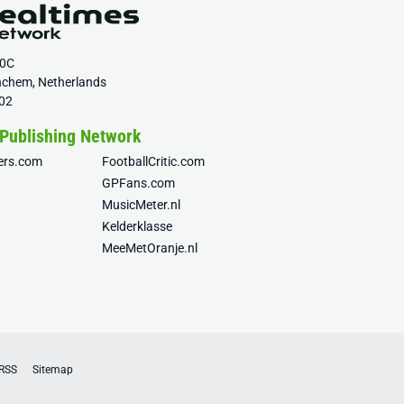
20C
nchem, Netherlands
02
 Publishing Network
fers.com
FootballCritic.com
GPFans.com
MusicMeter.nl
Kelderklasse
MeeMetOranje.nl
RSS
Sitemap