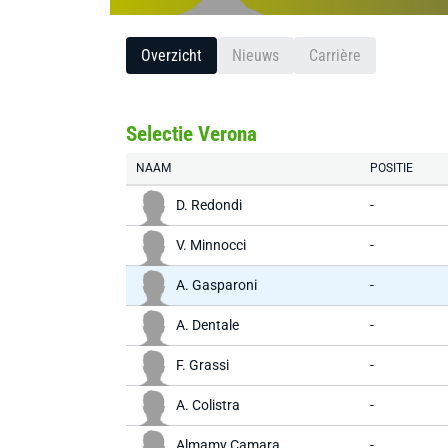
Overzicht
Nieuws
Carrière
Selectie Verona
NAAM
POSITIE
D. Redondi
-
V. Minnocci
-
A. Gasparoni
-
A. Dentale
-
F. Grassi
-
A. Colistra
-
Almamy Camara
-