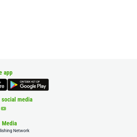
e app
 social media
& Media
blishing Network