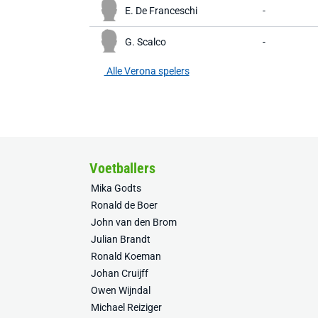
E. De Franceschi
-
G. Scalco
-
Alle Verona spelers
Voetballers
Mika Godts
Ronald de Boer
John van den Brom
Julian Brandt
Ronald Koeman
Johan Cruijff
Owen Wijndal
Michael Reiziger