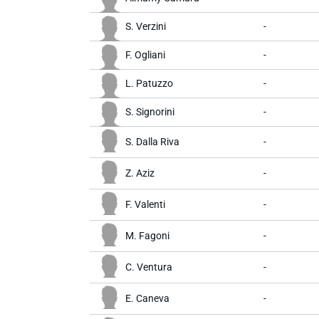
S. Verzini
-
F. Ogliani
-
L. Patuzzo
-
S. Signorini
-
S. Dalla Riva
-
Z. Aziz
-
F. Valenti
-
M. Fagoni
-
C. Ventura
-
E. Caneva
-