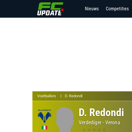
Nieuws
Competities
Voetballers
D. Redondi
D. Redondi
Verdediger
-
Verona