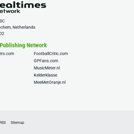
20C
nchem, Netherlands
02
 Publishing Network
fers.com
FootballCritic.com
GPFans.com
MusicMeter.nl
Kelderklasse
MeeMetOranje.nl
RSS
Sitemap