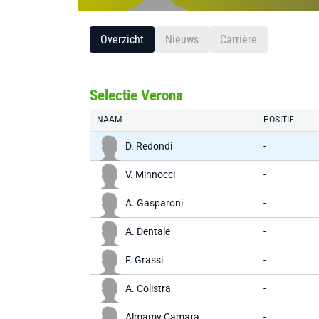
Overzicht
Nieuws
Carrière
Selectie Verona
NAAM
POSITIE
D. Redondi
-
V. Minnocci
-
A. Gasparoni
-
A. Dentale
-
F. Grassi
-
A. Colistra
-
Almamy Camara
-