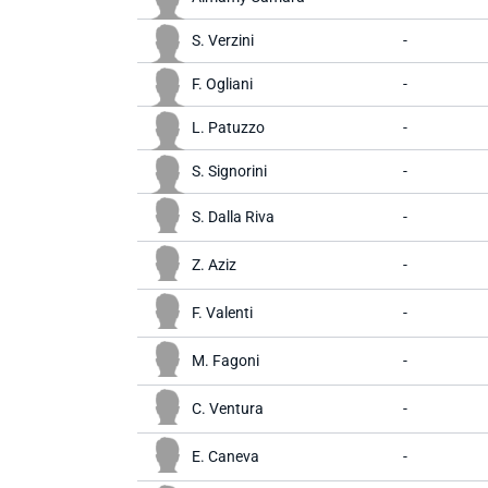
S. Verzini
-
F. Ogliani
-
L. Patuzzo
-
S. Signorini
-
S. Dalla Riva
-
Z. Aziz
-
F. Valenti
-
M. Fagoni
-
C. Ventura
-
E. Caneva
-