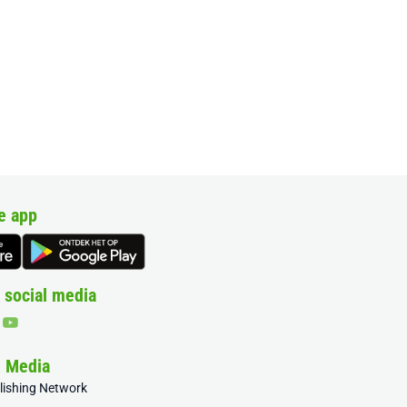
e app
 social media
& Media
blishing Network