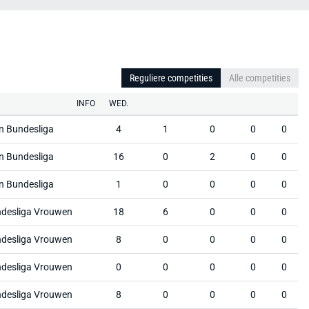
Reguliere competities
Alle competities
INFO
WED.
n Bundesliga
4
1
0
0
0
n Bundesliga
16
0
2
0
0
n Bundesliga
1
0
0
0
0
ndesliga Vrouwen
18
6
0
0
0
ndesliga Vrouwen
8
0
0
0
0
ndesliga Vrouwen
0
0
0
0
0
ndesliga Vrouwen
8
0
0
0
0