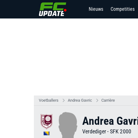
Nieuws
Competities
Voetballers
Andrea Gavric
Carrière
Andrea Gavr
Verdediger
-
SFK 2000