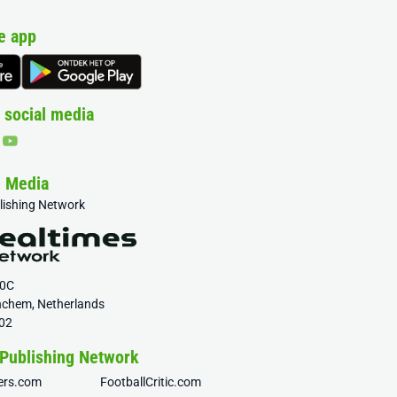
e app
 social media
& Media
blishing Network
20C
nchem, Netherlands
02
 Publishing Network
fers.com
FootballCritic.com