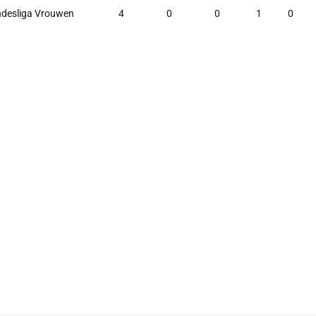
ndesliga Vrouwen
4
0
0
1
0