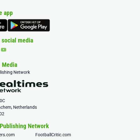
e app
 social media
& Media
blishing Network
20C
nchem, Netherlands
02
 Publishing Network
fers.com
FootballCritic.com