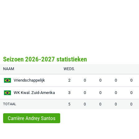
Seizoen 2026-2027 statistieken
NAAM
WEDS.
Vriendschappelijk
2
0
0
0
0
WK Kwal. Zuid-Amerika
3
0
0
0
0
TOTAAL
5
0
0
0
0
Carrière Andrey Santos