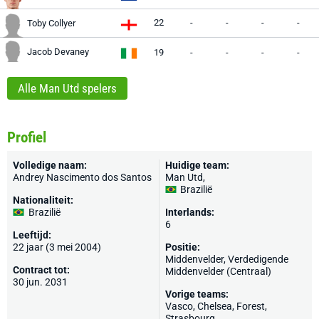
22
-
-
-
-
Toby Collyer
Jacob Devaney
19
-
-
-
-
Alle Man Utd spelers
Profiel
Volledige naam:
Huidige team:
Andrey Nascimento dos Santos
Man Utd
,
Brazilië
Nationaliteit:
Brazilië
Interlands:
6
Leeftijd:
22 jaar (3 mei 2004)
Positie:
Middenvelder, Verdedigende
Contract tot:
Middenvelder (Centraal)
30 jun. 2031
Vorige teams:
Vasco
,
Chelsea
,
Forest
,
Strasbourg