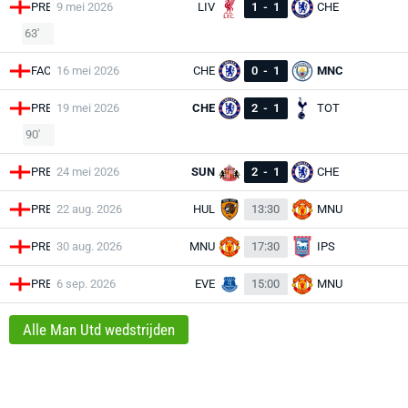
PRE
9 mei 2026
LIV
1
-
1
CHE
63'
FAC
16 mei 2026
CHE
0
-
1
MNC
PRE
19 mei 2026
CHE
2
-
1
TOT
90'
PRE
24 mei 2026
SUN
2
-
1
CHE
PRE
22 aug. 2026
HUL
13:30
MNU
PRE
30 aug. 2026
MNU
17:30
IPS
PRE
6 sep. 2026
EVE
15:00
MNU
Alle Man Utd wedstrijden