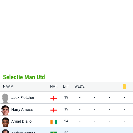
Selectie Man Utd
NAAM
NAT.
LFT.
WEDS.
19
-
-
-
-
Jack Fletcher
19
-
-
-
-
Harry Amass
24
-
-
-
-
Amad Diallo
22
-
-
-
-