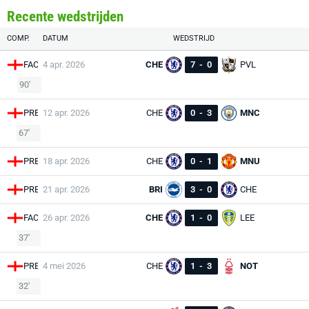
Recente wedstrijden
COMP.
DATUM
WEDSTRIJD
FAC
4 apr. 2026
CHE
7
-
0
PVL
90'
PRE
12 apr. 2026
CHE
0
-
3
MNC
67'
PRE
18 apr. 2026
CHE
0
-
1
MNU
PRE
21 apr. 2026
BRI
3
-
0
CHE
FAC
26 apr. 2026
CHE
1
-
0
LEE
37'
PRE
4 mei 2026
CHE
1
-
3
NOT
32'