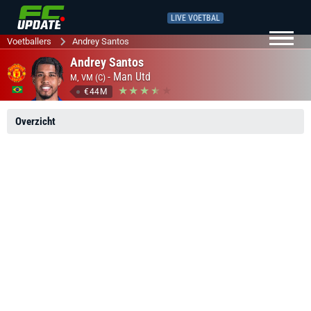
LIVE VOETBAL
Voetballers
Andrey Santos
Andrey Santos
-
Man Utd
M, VM (C)
€44M
Overzicht