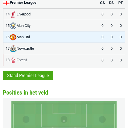
Premier League
GS
DS
PT
Liverpool
0
0
0
14
Man City
0
0
0
15
Man Utd
0
0
0
16
Newcastle
0
0
0
17
Forest
0
0
0
18
Stand Premier League
Posities in het veld