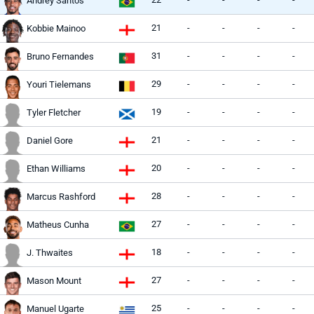
Andrey Santos
21
-
-
-
-
Kobbie Mainoo
31
-
-
-
-
Bruno Fernandes
29
-
-
-
-
Youri Tielemans
19
-
-
-
-
Tyler Fletcher
21
-
-
-
-
Daniel Gore
20
-
-
-
-
Ethan Williams
28
-
-
-
-
Marcus Rashford
27
-
-
-
-
Matheus Cunha
18
-
-
-
-
J. Thwaites
27
-
-
-
-
Mason Mount
25
-
-
-
-
Manuel Ugarte