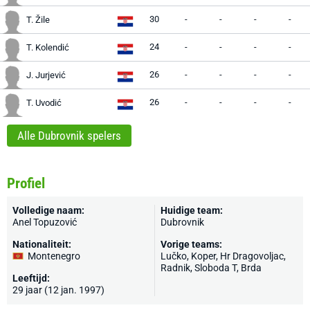
30
-
-
-
-
T. Žile
24
-
-
-
-
T. Kolendić
26
-
-
-
-
J. Jurjević
26
-
-
-
-
T. Uvodić
Alle Dubrovnik spelers
Profiel
Volledige naam:
Huidige team:
Anel Topuzović
Dubrovnik
Nationaliteit:
Vorige teams:
Montenegro
Lučko,
Koper
, Hr Dragovoljac,
Radnik, Sloboda T, Brda
Leeftijd:
29 jaar (12 jan. 1997)