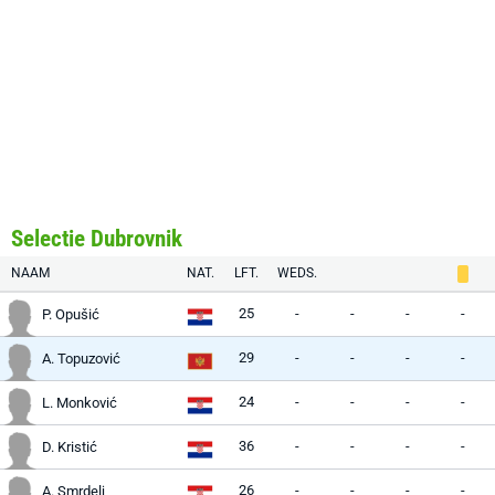
Selectie Dubrovnik
NAAM
NAT.
LFT.
WEDS.
25
-
-
-
-
P. Opušić
29
-
-
-
-
A. Topuzović
24
-
-
-
-
L. Monković
36
-
-
-
-
D. Kristić
26
-
-
-
-
A. Smrdelj