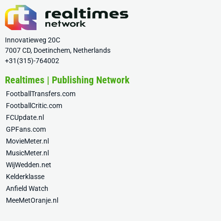
Innovatieweg 20C
7007 CD, Doetinchem, Netherlands
+31(315)-764002
Realtimes | Publishing Network
FootballTransfers.com
FootballCritic.com
FCUpdate.nl
GPFans.com
MovieMeter.nl
MusicMeter.nl
WijWedden.net
Kelderklasse
Anfield Watch
MeeMetOranje.nl