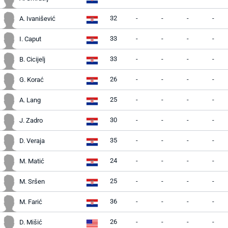
32
-
-
-
-
A. Ivanišević
33
-
-
-
-
I. Caput
33
-
-
-
-
B. Cicijelj
26
-
-
-
-
G. Korać
25
-
-
-
-
A. Lang
30
-
-
-
-
J. Zadro
35
-
-
-
-
D. Veraja
24
-
-
-
-
M. Matić
25
-
-
-
-
M. Sršen
36
-
-
-
-
M. Farić
26
-
-
-
-
D. Mišić