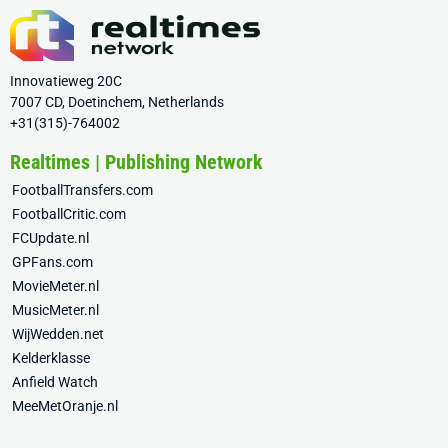
Innovatieweg 20C
7007 CD, Doetinchem, Netherlands
+31(315)-764002
Realtimes | Publishing Network
FootballTransfers.com
FootballCritic.com
FCUpdate.nl
GPFans.com
MovieMeter.nl
MusicMeter.nl
WijWedden.net
Kelderklasse
Anfield Watch
MeeMetOranje.nl