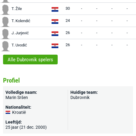
30
-
-
-
-
T. Žile
24
-
-
-
-
T. Kolendić
26
-
-
-
-
J. Jurjević
26
-
-
-
-
T. Uvodić
Alle Dubrovnik spelers
Profiel
Volledige naam:
Huidige team:
Marin Sršen
Dubrovnik
Nationaliteit:
Kroatië
Leeftijd:
25 jaar (21 dec. 2000)