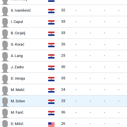
32
-
-
-
-
A. Ivanišević
33
-
-
-
-
I. Caput
33
-
-
-
-
B. Cicijelj
26
-
-
-
-
G. Korać
25
-
-
-
-
A. Lang
30
-
-
-
-
J. Zadro
35
-
-
-
-
D. Veraja
24
-
-
-
-
M. Matić
25
-
-
-
-
M. Sršen
36
-
-
-
-
M. Farić
26
-
-
-
-
D. Mišić