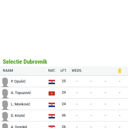
Selectie Dubrovnik
NAAM
NAT.
LFT.
WEDS.
25
-
-
-
-
P. Opušić
29
-
-
-
-
A. Topuzović
24
-
-
-
-
L. Monković
36
-
-
-
-
D. Kristić
26
-
-
-
-
A. Smrdelj