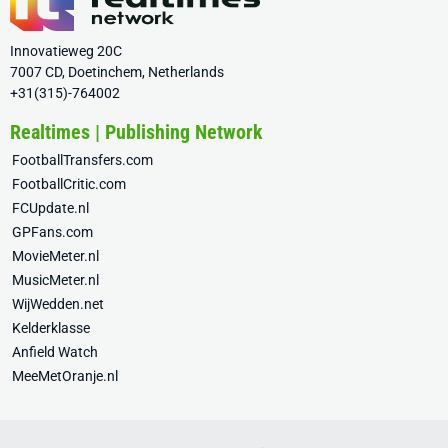
Innovatieweg 20C
7007 CD, Doetinchem, Netherlands
+31(315)-764002
Realtimes | Publishing Network
FootballTransfers.com
FootballCritic.com
FCUpdate.nl
GPFans.com
MovieMeter.nl
MusicMeter.nl
WijWedden.net
Kelderklasse
Anfield Watch
MeeMetOranje.nl