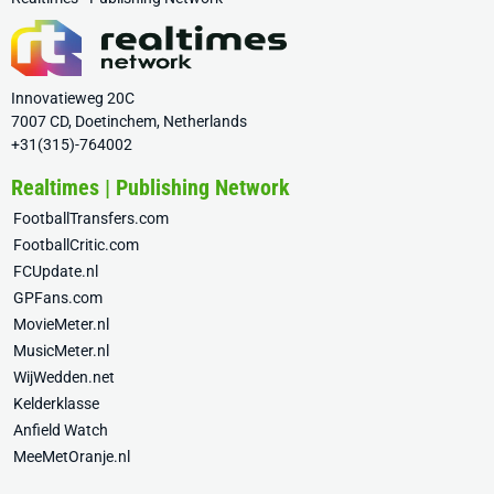
Innovatieweg 20C
7007 CD, Doetinchem, Netherlands
+31(315)-764002
Realtimes | Publishing Network
FootballTransfers.com
FootballCritic.com
FCUpdate.nl
GPFans.com
MovieMeter.nl
MusicMeter.nl
WijWedden.net
Kelderklasse
Anfield Watch
MeeMetOranje.nl