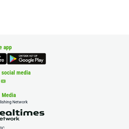
e app
 social media
& Media
blishing Network
20C