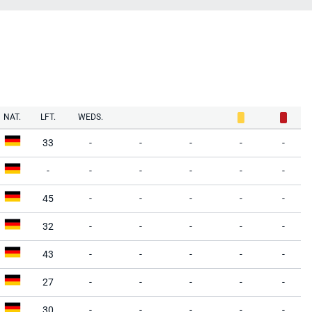
NAT.
LFT.
WEDS.
33
-
-
-
-
-
-
-
-
-
-
-
45
-
-
-
-
-
32
-
-
-
-
-
43
-
-
-
-
-
27
-
-
-
-
-
30
-
-
-
-
-