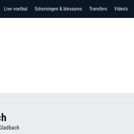
Live voetbal
Schorsingen & blessures
Transfers
Video's
ch
 Gladbach