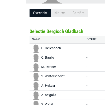
Overzicht
Nieuws
Carrière
Selectie Bergisch Gladbach
NAAM
POSITIE
L. Hellenbach
-
C. Baulig
-
M. Renner
-
S. Winterscheidt
-
A. Heitzer
-
A. Scigalla
-
S. Vogel
-