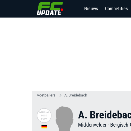
Nieuws
Competities
Voetballers
A. Breidebach
A. Breideba
Middenvelder
-
Bergisch