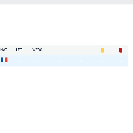
NAT.
LFT.
WEDS.
-
-
-
-
-
-