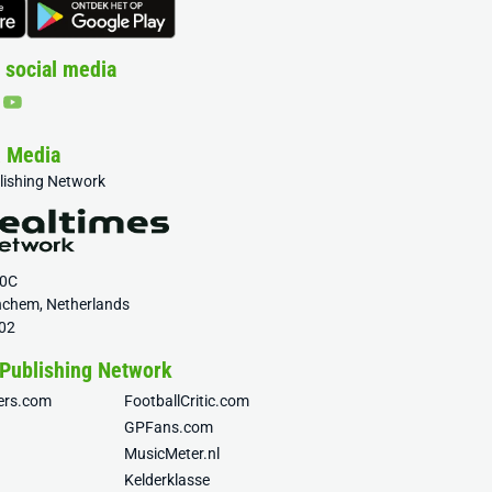
 social media
& Media
blishing Network
20C
nchem, Netherlands
02
 Publishing Network
fers.com
FootballCritic.com
GPFans.com
MusicMeter.nl
Kelderklasse