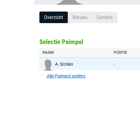
Overzicht
Nieuws
Carrière
Selectie Paimpol
NAAM
POSITIE
A. Scolan
-
Alle Paimpol spelers