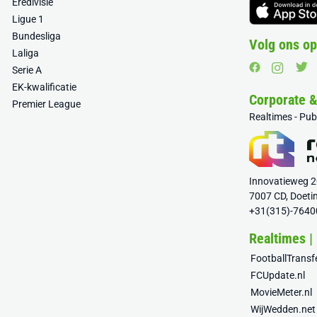
Eredivisie
Ligue 1
Bundesliga
Volg ons op
Laliga
Serie A
EK-kwalificatie
Corporate 
Premier League
Realtimes - Pu
Innovatieweg 
7007 CD, Doeti
+31(315)-7640
Realtimes |
FootballTrans
FCUpdate.nl
MovieMeter.nl
WijWedden.net