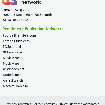
Innovatieweg 20C
7007 CD, Doetinchem, Netherlands
+31(315)-764002
Realtimes | Publishing Network
FootballTransfers.com
FootballCritic.com
FCUpdate.nl
GPFans.com
MovieMeter.nl
MusicMeter.nl
WijWedden.net
Kelderklasse
Anfield Watch
MeeMetOranje.nl
Over ons
Adverteren
Contact
Vacatures
Privacy
Algemene voorwaarden