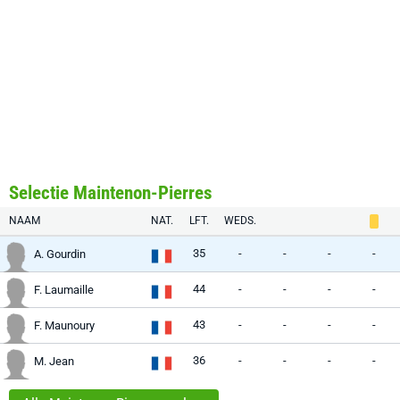
Selectie Maintenon-Pierres
NAAM
NAT.
LFT.
WEDS.
35
-
-
-
-
A. Gourdin
44
-
-
-
-
F. Laumaille
43
-
-
-
-
F. Maunoury
36
-
-
-
-
M. Jean