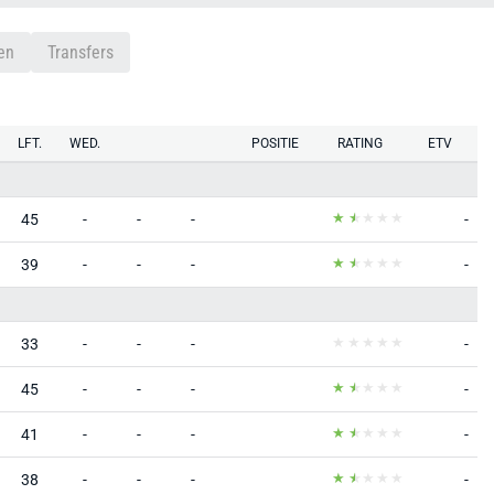
en
Transfers
LFT.
WED.
POSITIE
RATING
ETV
45
-
-
-
-
39
-
-
-
-
33
-
-
-
-
45
-
-
-
-
41
-
-
-
-
38
-
-
-
-