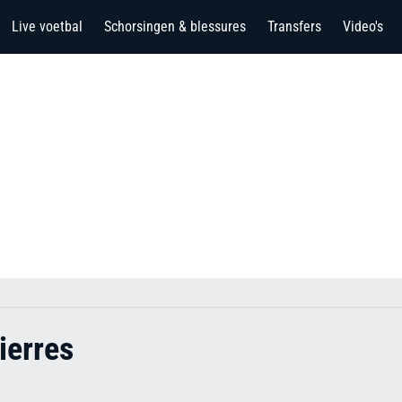
Live voetbal
Schorsingen & blessures
Transfers
Video's
ierres