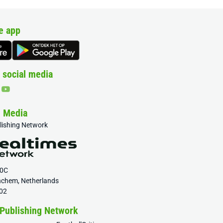
e app
 social media
& Media
blishing Network
20C
nchem, Netherlands
02
 Publishing Network