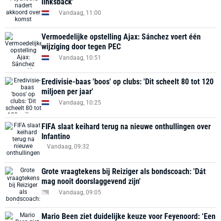
linksback'
Vandaag, 11:00
Vermoedelijke opstelling Ajax: Sánchez voert één
wijziging door tegen PEC
Vandaag, 10:51
Eredivisie-baas 'boos' op clubs: 'Dit scheelt 80 tot 120
miljoen per jaar'
Vandaag, 10:25
FIFA slaat keihard terug na nieuwe onthullingen over
Infantino
Vandaag, 09:32
Grote vraagtekens bij Reiziger als bondscoach: 'Dát
mag nooit doorslaggevend zijn'
Vandaag, 09:05
Mario Been ziet duidelijke keuze voor Feyenoord: ‘Een