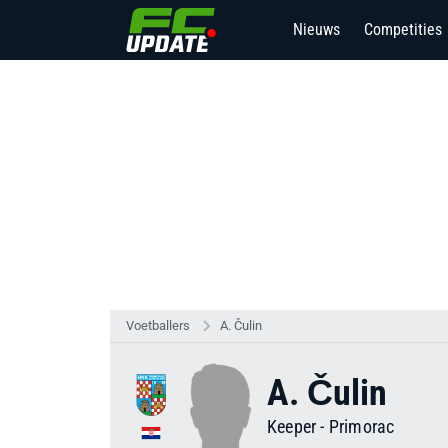
Nieuws
Competities
2
Voetballers
A. Čulin
A. Čulin
Keeper
-
Primorac