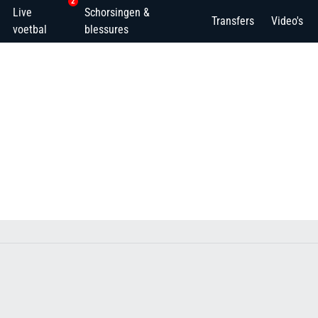
2
Live
Schorsingen &
Transfers
Video's
voetbal
blessures