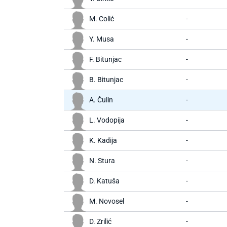
M. Colić
-
Y. Musa
-
F. Bitunjac
-
B. Bitunjac
-
A. Čulin
-
L. Vodopija
-
K. Kadija
-
N. Stura
-
D. Katuša
-
M. Novosel
-
D. Zrilić
-