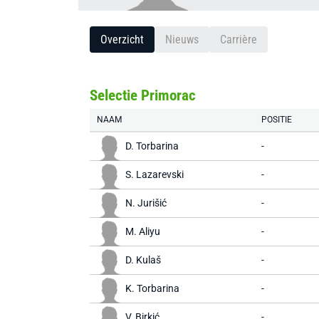
Overzicht
Nieuws
Carrière
Selectie Primorac
NAAM
POSITIE
D. Torbarina
-
S. Lazarevski
-
N. Jurišić
-
M. Aliyu
-
D. Kulaš
-
K. Torbarina
-
V. Birkić
-