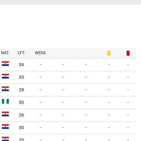
NAT.
LFT.
WEDS.
34
-
-
-
-
-
35
-
-
-
-
-
28
-
-
-
-
-
30
-
-
-
-
-
26
-
-
-
-
-
30
-
-
-
-
-
25
-
-
-
-
-