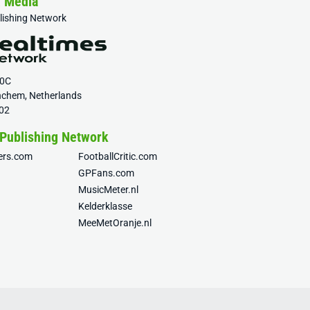
& Media
blishing Network
20C
nchem, Netherlands
02
 Publishing Network
fers.com
FootballCritic.com
GPFans.com
MusicMeter.nl
Kelderklasse
MeeMetOranje.nl