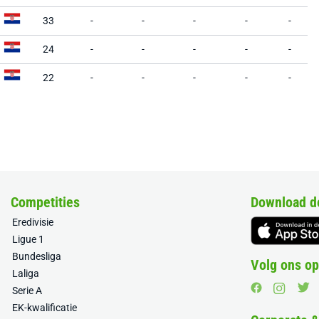
33
-
-
-
-
-
24
-
-
-
-
-
22
-
-
-
-
-
Competities
Download d
Eredivisie
Ligue 1
Bundesliga
Volg ons op
Laliga
Serie A
EK-kwalificatie