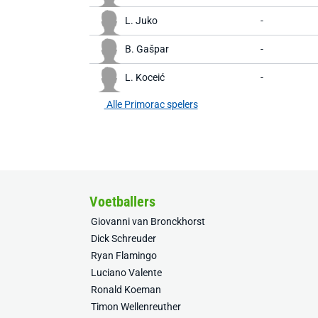
L. Juko
-
B. Gašpar
-
L. Koceić
-
Alle Primorac spelers
Voetballers
Giovanni van Bronckhorst
Dick Schreuder
Ryan Flamingo
Luciano Valente
Ronald Koeman
Timon Wellenreuther