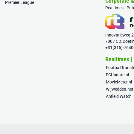
Corporate 
Premier League
Realtimes - Pu
Innovatieweg 
7007 CD, Doeti
+31(315)-7640
Realtimes |
FootballTrans
FCUpdate.nl
MovieMeter.nl
WijWedden.net
Anfield Watch