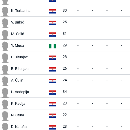
30
-
-
-
-
K. Torbarina
25
-
-
-
-
V. Birkić
31
-
-
-
-
M. Colić
29
-
-
-
-
Y. Musa
28
-
-
-
-
F. Bitunjac
26
-
-
-
-
B. Bitunjac
24
-
-
-
-
A. Čulin
34
-
-
-
-
L. Vodopija
23
-
-
-
-
K. Kadija
22
-
-
-
-
N. Stura
23
-
-
-
-
D. Katuša