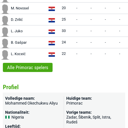
20
-
-
-
-
M. Novosel
25
-
-
-
-
D. Zrilić
33
-
-
-
-
L. Juko
24
-
-
-
-
B. Gašpar
22
-
-
-
-
L. Koceić
Alle Primorac spelers
Profiel
Volledige naam:
Huidige team:
Mohammed Okechukwu Aliyu
Primorac
Nationaliteit:
Vorige teams:
Nigeria
Zadar, Šibenik, Split, Istra,
Rudeš
Leeftijd: