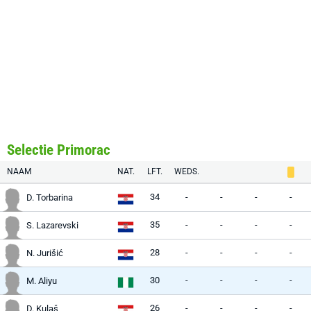
Selectie Primorac
NAAM
NAT.
LFT.
WEDS.
34
-
-
-
-
D. Torbarina
35
-
-
-
-
S. Lazarevski
28
-
-
-
-
N. Jurišić
30
-
-
-
-
M. Aliyu
26
-
-
-
-
D. Kulaš