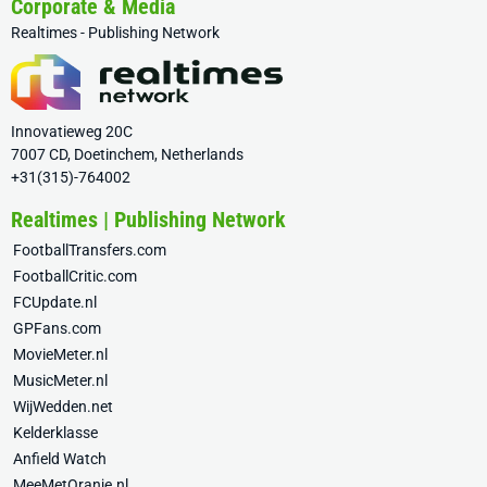
Corporate & Media
Realtimes - Publishing Network
Innovatieweg 20C
7007 CD, Doetinchem, Netherlands
+31(315)-764002
Realtimes | Publishing Network
FootballTransfers.com
FootballCritic.com
FCUpdate.nl
GPFans.com
MovieMeter.nl
MusicMeter.nl
WijWedden.net
Kelderklasse
Anfield Watch
MeeMetOranje.nl